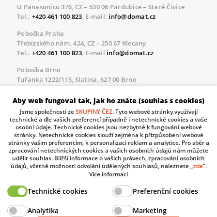
U Panasonicu 376, CZ – 530 06 Pardubice – Staré Čívice
Tel.:
+420 461 100 823
, E-mail:
info@domat.cz
Pobočka Praha
Třebízského nám. 424, CZ – 250 67 Klecany
Tel.:
+420 461 100 823
, E-mail
info@domat.cz
Pobočka Brno
Tuřanka 1222/115, Slatina, 627 00 Brno
Tel.:
+420 461 100 823
, E-mail
info@domat.cz
Aby web fungoval tak, jak ho znáte (souhlas s cookies)
Servisní linka pro námi realizované akce
Jsme společnosti ze
SKUPINY ČEZ
. Tyto webové stránky využívají
Po – Pá 8.30 – 17.00
technické a dle vašich preferencí případně i netechnické cookies a vaše
tel:
+420 733 421 878
, E-mail
servis@domat.cz
osobní údaje. Technické cookies jsou nezbytné k fungování webové
stránky. Netechnické cookies slouží zejména k přizpůsobení webové
Technická podpora:
stránky vašim preferencím, k personalizaci reklam a analytice. Pro sběr a
zpracování netechnických cookies a vašich osobních údajů nám můžete
Tel.:
+420 461 100 666
, WhatsApp:
+420 603 735 402
udělit souhlas. Bližší informace o vašich právech, zpracování osobních
údajů, včetně možnosti odvolání udělených souhlasů, naleznete „
zde
“.
Informace o zpracovávaných osobních údajích.
Více informací
Technické cookies
Preferenční cookies
The European Regional Development Fund and The
Analytika
Marketing
Ministry of Industry and Trade of the Czech Republic