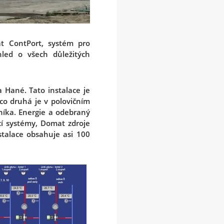
t ContPort, systém pro
led o všech důležitých
a Hané. Tato instalace je
co druhá je v polovičním
zníka. Energie a odebraný
cí systémy, Domat zdroje
stalace obsahuje asi 100