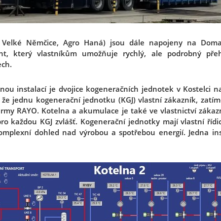
ř. Velké Němčice, Agro Haná) jsou dále napojeny na Doma
t, který vlastníkům umožňuje rychlý, ale podrobný přeh
ech.
nou instalací je dvojice kogeneračních jednotek v Kostelci n
 že jednu kogenerační jednotku (KGJ) vlastní zákazník, zatím
firmy RAYO. Kotelna a akumulace je také ve vlastnictví záka
ro každou KGJ zvlášť. Kogenerační jednotky mají vlastní řídi
komplexní dohled nad výrobou a spotřebou energií. Jedna in
.