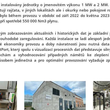
u instalovány jednotky o jmenovitém výkonu 1 MW a 2 MW. V
jí rajčata, v jiných lokalitách ale i okurky nebo pokojové ro
bylo během provozu v období od září 2022 do května 202
 při spotřebě 550 000 Nm3 plynu.
dným zobrazováním aktuálních i historických dat je základn
ouhodobé zaregulování. Každá instalace se ladí alespoň jed
 ekonomiky provozu a doby návratnosti jsou nutná data 
Port, který spolu s vizualizací procesních dat představuje siln
ruchám a vyhodnocování případných námětů ke zlepšení 
ůsobem jedinečná a pro optimální provozování vyžaduje 