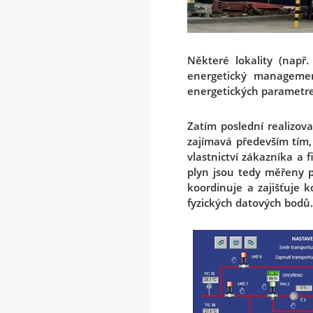
Některé lokality (nap
energetický managemen
energetických parametr
Zatím poslední realizova
zajímavá především tím,
vlastnictví zákazníka a 
plyn jsou tedy měřeny p
koordinuje a zajišťuje 
fyzických datových bodů