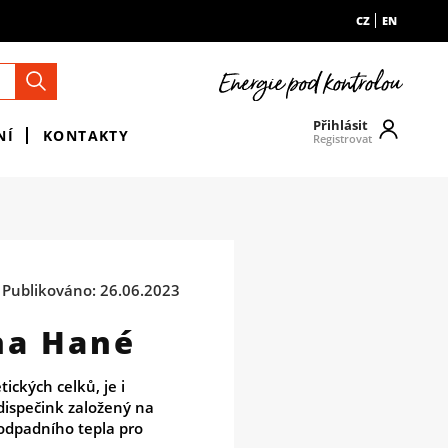
CZ
EN
Přihlásit
NÍ
KONTAKTY
Registrovat
Publikováno: 26.06.2023
na Hané
ických celků, je i
dispečink založený na
odpadního tepla pro