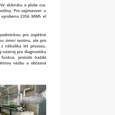
e skleníku o ploše cca.
stliny. Pro zajímavost: u
3 vyrobeno 2356 MWh el
í podmínkou pro úspěšné
nu zimní sezónu, ale pro
z několika let provozu.
ý nástroj pro diagnostiku
funkce, protože každá
zpětnou vazbu a občasná