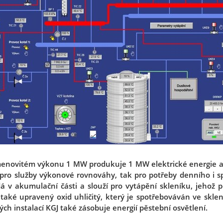
jmenovitém výkonu 1 MW produkuje 1 MW elektrické energie a 
 pro služby výkonové rovnováhy, tak pro potřeby denního i 
á v akumulační části a slouží pro vytápění skleníku, jehož p
 také upravený oxid uhličitý, který je spotřebováván ve skle
rých instalací KGJ také zásobuje energií pěstební osvětlení.