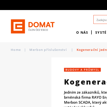
O NÁS
SYST
Home
|
Merbon příslušenství
|
Kogenerační jedn
BUDOVY A PRŮMYSL
Kogenera
Jedním ze zákazníků, kte
brněnská firma RAYO Engi
Merbon SCADA, který akt