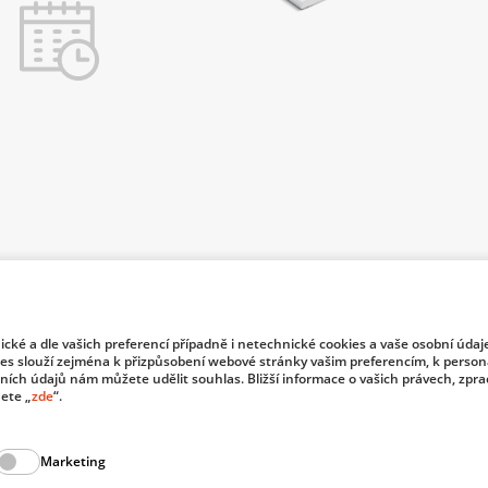
nické a dle vašich preferencí případně i netechnické cookies a vaše osobní údaj
f Industry and Trade of the Czech Republic support investment in
es slouží zejména k přizpůsobení webové stránky vašim preferencím, k persona
bních údajů nám můžete udělit souhlas. Bližší informace o vašich právech, zpr
ete „
zde
“.
© 2026 Dom
Marketing