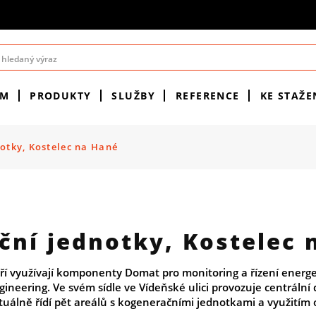
ÉM
PRODUKTY
SLUŽBY
REFERENCE
KE STAŽE
otky, Kostelec na Hané
ční jednotky, Kostelec 
ří využívají komponenty Domat pro monitoring a řízení energet
neering. Ve svém sídle ve Vídeňské ulici provozuje centrální 
uálně řídí pět areálů s kogeneračními jednotkami a využitím 