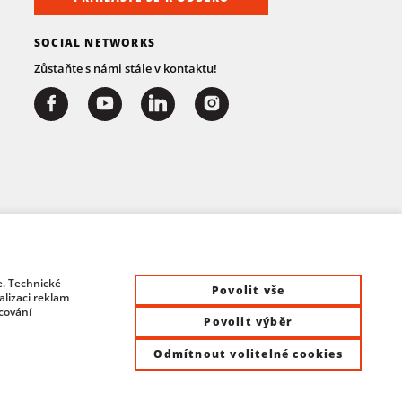
SOCIAL NETWORKS
Zůstaňte s námi stále v kontaktu!
e. Technické
Povolit vše
lizaci reklam
acování
Povolit výběr
Odmítnout volitelné cookies
at Control System s.r.o. | All rights reserved |
Site by ©dmpCMS