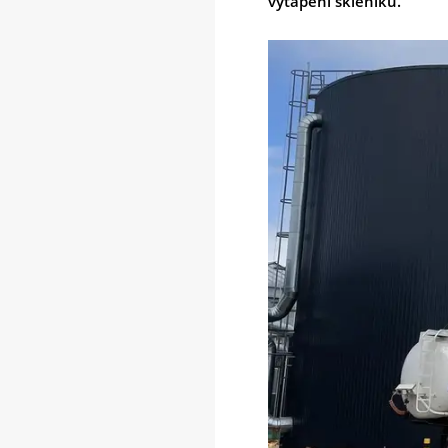
vytápění skleníků.