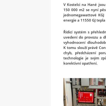
V Kostelci na Hané jso
150 000 m2 se nyní pěstu
jednomegawattové KGJ 
energie a 11550 GJ tepla
Řídicí systém s přehle
uvedení do provozu a dl
vyhodnocení dlouhodobé
K tomu slouží právě Cont
chyb, předcházení po
technologie je svým zp
korektivní opatření.