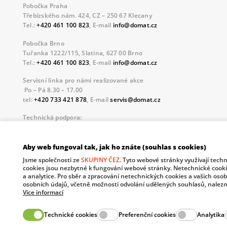
Pobočka Praha
Třebízského nám. 424, CZ – 250 67 Klecany
Tel.:
+420 461 100 823
, E-mail
info@domat.cz
Pobočka Brno
Tuřanka 1222/115, Slatina, 627 00 Brno
Tel.:
+420 461 100 823
, E-mail
info@domat.cz
Servisní linka pro námi realizované akce
Po – Pá 8.30 – 17.00
tel:
+420 733 421 878
, E-mail
servis@domat.cz
Technická podpora:
Tel.:
+420 461 100 666
, WhatsApp:
+420 603 735 402
Informace o zpracovávaných osobních údajích.
Aby web fungoval tak, jak ho znáte (souhlas s cookies)
Jsme společnosti ze
SKUPINY ČEZ
. Tyto webové stránky využívají tech
The European Regional Development Fund and The Ministry o
cookies jsou nezbytné k fungování webové stránky. Netechnické cooki
your future.
a analytice. Pro sběr a zpracování netechnických cookies a vašich oso
osobních údajů, včetně možnosti odvolání udělených souhlasů, nalezn
Více informací
Technické cookies
Preferenční cookies
Analytika