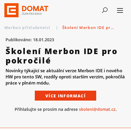
Merbon příslušenství
|
Školení Merbon IDE pro pokročilé
Publikováno: 18.01.2023
Školení Merbon IDE pro
pokročilé
Novinky týkající se aktuální verze Merbon IDE i nového
HW pro tento SW, rozdíly oproti starším verzím, pokročilá
práce v plném módu.
VÍCE INFORMACÍ
Přihlašujte se prosím na adrese
skoleni@domat.cz
.