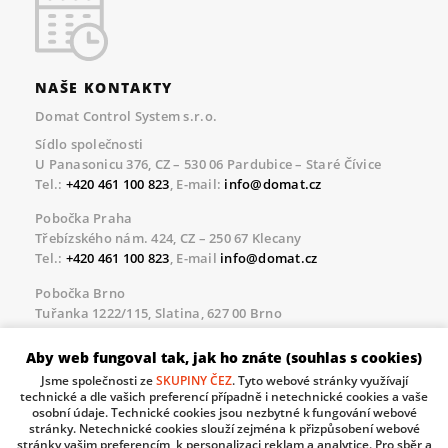
NAŠE KONTAKTY
Domat Control System s.r.o.
Sídlo společnosti
U Panasonicu 376, CZ – 530 06 Pardubice – Staré Čívice
Tel.:
+420 461 100 823
, E-mail:
info@domat.cz
Pobočka Praha
Třebízského nám. 424, CZ – 250 67 Klecany
Tel.:
+420 461 100 823
, E-mail
info@domat.cz
Pobočka Brno
Tuřanka 1222/115, Slatina, 627 00 Brno
Tel.:
+420 461 100 823
, E-mail
info@domat.cz
Aby web fungoval tak, jak ho znáte (souhlas s cookies)
Servisní linka pro námi realizované akce
Jsme společnosti ze
SKUPINY ČEZ
. Tyto webové stránky využívají
Po – Pá 8.30 – 17.00
technické a dle vašich preferencí případně i netechnické cookies a vaše
tel:
+420 733 421 878
, E-mail
servis@domat.cz
osobní údaje. Technické cookies jsou nezbytné k fungování webové
stránky. Netechnické cookies slouží zejména k přizpůsobení webové
Technická podpora:
stránky vašim preferencím, k personalizaci reklam a analytice. Pro sběr a