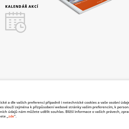
KALENDÁŘ AKCÍ
nické a dle vašich preferencí případně i netechnické cookies a vaše osobní údaj
f Industry and Trade of the Czech Republic support investment in
es slouží zejména k přizpůsobení webové stránky vašim preferencím, k persona
bních údajů nám můžete udělit souhlas. Bližší informace o vašich právech, zpr
ete „
zde
“.