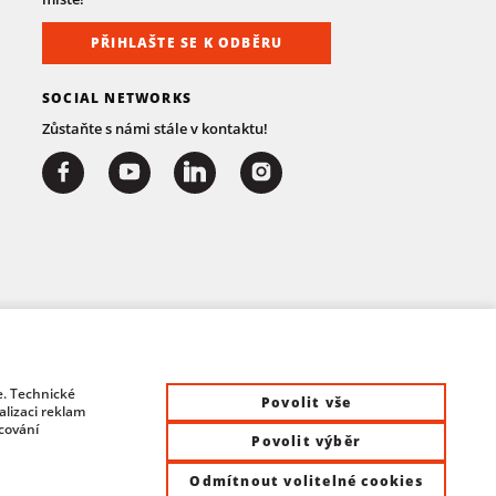
PŘIHLAŠTE SE K ODBĚRU
SOCIAL NETWORKS
Zůstaňte s námi stále v kontaktu!
e. Technické
Povolit vše
lizaci reklam
acování
Povolit výběr
Odmítnout volitelné cookies