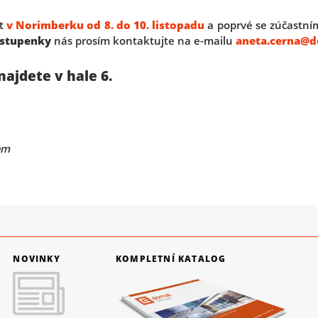
ět
v Norimberku od 8. do 10. listopadu
a poprvé se zúčastním
vstupenky
nás prosím kontaktujte na e-mailu
aneta.cerna@d
najdete v hale 6.
em
NOVINKY
KOMPLETNÍ KATALOG