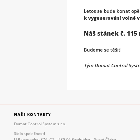
Letos se bude konat op
k vygenerování volné 
Náš stánek č. 115 
Budeme se těšit!
Tým Domat Control Syst
NAŠE KONTAKTY
Domat Control System s.r.o.
Sídlo společnosti
U Panasonicu 376, CZ – 530 06 Pardubice – Staré Čívice