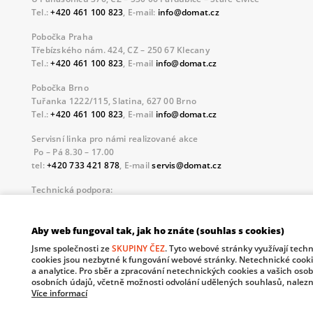
Tel.:
+420 461 100 823
, E-mail:
info@domat.cz
Pobočka Praha
Třebízského nám. 424, CZ – 250 67 Klecany
Tel.:
+420 461 100 823
, E-mail
info@domat.cz
Pobočka Brno
Tuřanka 1222/115, Slatina, 627 00 Brno
Tel.:
+420 461 100 823
, E-mail
info@domat.cz
Servisní linka pro námi realizované akce
Po – Pá 8.30 – 17.00
tel:
+420 733 421 878
, E-mail
servis@domat.cz
Technická podpora:
Tel.:
+420 461 100 666
, WhatsApp:
+420 603 735 402
Informace o zpracovávaných osobních údajích.
Aby web fungoval tak, jak ho znáte (souhlas s cookies)
Jsme společnosti ze
SKUPINY ČEZ
. Tyto webové stránky využívají tech
The European Regional Development Fund and The Ministry o
cookies jsou nezbytné k fungování webové stránky. Netechnické cooki
your future.
a analytice. Pro sběr a zpracování netechnických cookies a vašich oso
osobních údajů, včetně možnosti odvolání udělených souhlasů, nalezn
Více informací