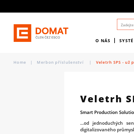
O NÁS
SYST
Home
|
Merbon příslušenství
|
Veletrh SPS - už p
Veletrh S
Smart Production Solutio
...od jednoduchých sen
digitalizovaného průmys