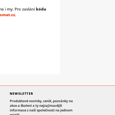
e i my. Pro zaslání
kódu
omat.cz
.
NEWSLETTER
Produktové novinky, ceník, pozvánky na
akce a školení a ty nejzajímavější
informace z naší společnosti na jednom
místě!