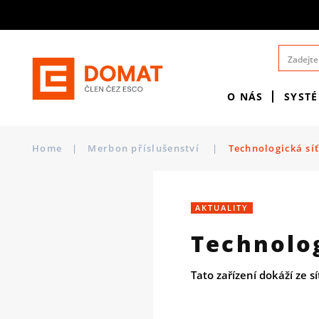
O NÁS
SYST
Home
|
Merbon příslušenství
|
Technologická sí
AKTUALITY
Technolog
Tato zařízení dokáží ze s