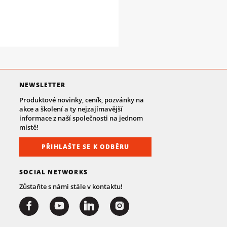
NEWSLETTER
Produktové novinky, ceník, pozvánky na
akce a školení a ty nejzajímavější
informace z naší společnosti na jednom
místě!
PŘIHLAŠTE SE K ODBĚRU
SOCIAL NETWORKS
Zůstaňte s námi stále v kontaktu!