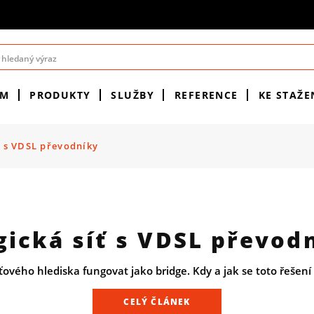
ÉM
PRODUKTY
SLUŽBY
REFERENCE
KE STAŽE
ť s VDSL převodníky
ická síť s VDSL převod
íťového hlediska fungovat jako bridge. Kdy a jak se toto řešení
CELÝ ČLÁNEK