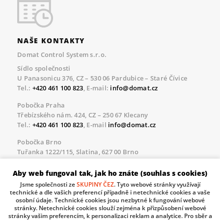
NAŠE KONTAKTY
Domat Control System s.r.o.
Sídlo společnosti
U Panasonicu 376, CZ – 530 06 Pardubice – Staré Čívice
Tel.:
+420 461 100 823
, E-mail:
info@domat.cz
Pobočka Praha
Třebízského nám. 424, CZ – 250 67 Klecany
Tel.:
+420 461 100 823
, E-mail
info@domat.cz
Pobočka Brno
Tuřanka 1222/115, Slatina, 627 00 Brno
Tel.:
+420 461 100 823
, E-mail
info@domat.cz
Aby web fungoval tak, jak ho znáte (souhlas s cookies)
Servisní linka pro námi realizované akce
Jsme společnosti ze
SKUPINY ČEZ
. Tyto webové stránky využívají
Po – Pá 8.30 – 17.00
technické a dle vašich preferencí případně i netechnické cookies a vaše
tel:
+420 733 421 878
, E-mail
servis@domat.cz
osobní údaje. Technické cookies jsou nezbytné k fungování webové
stránky. Netechnické cookies slouží zejména k přizpůsobení webové
Technická podpora:
stránky vašim preferencím, k personalizaci reklam a analytice. Pro sběr a