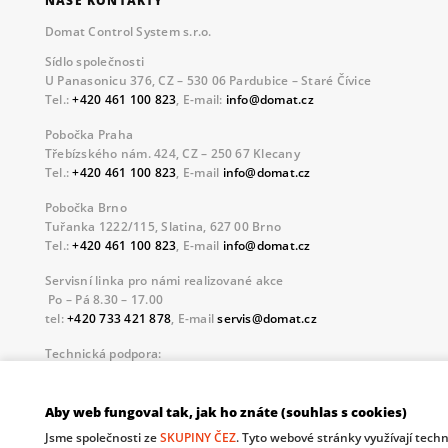
NAŠE KONTAKTY
Domat Control System s.r.o.
Sídlo společnosti
U Panasonicu 376, CZ – 530 06 Pardubice – Staré Čívice
Tel.:
+420 461 100 823
, E-mail:
info@domat.cz
Pobočka Praha
Třebízského nám. 424, CZ – 250 67 Klecany
Tel.:
+420 461 100 823
, E-mail
info@domat.cz
Pobočka Brno
Tuřanka 1222/115, Slatina, 627 00 Brno
Tel.:
+420 461 100 823
, E-mail
info@domat.cz
Servisní linka pro námi realizované akce
Po – Pá 8.30 – 17.00
tel:
+420 733 421 878
, E-mail
servis@domat.cz
Technická podpora:
Tel.:
+420 461 100 666
, WhatsApp:
+420 603 735 402
Informace o zpracovávaných osobních údajích.
Aby web fungoval tak, jak ho znáte (souhlas s cookies)
Jsme společnosti ze
SKUPINY ČEZ
. Tyto webové stránky využívají tech
The European Regional Development Fund and The Ministry o