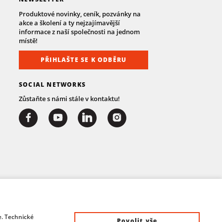
Produktové novinky, ceník, pozvánky na
akce a školení a ty nejzajímavější
informace z naší společnosti na jednom
místě!
PŘIHLAŠTE SE K ODBĚRU
SOCIAL NETWORKS
Zůstaňte s námi stále v kontaktu!
e. Technické
Povolit vše