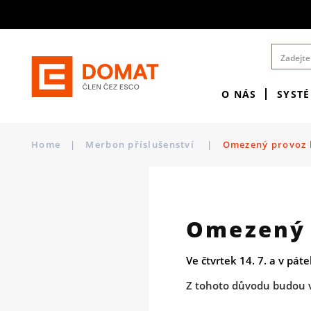
O NÁS
SYST
Home
|
Merbon příslušenství
|
Omezený provoz l
Omezený 
Ve čtvrtek 14. 7. a v pá
Z tohoto důvodu budou v