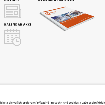
KALENDÁŘ AKCÍ
nické a dle vašich preferencí případně i netechnické cookies a vaše osobní údaj
f Industry and Trade of the Czech Republic support investment in