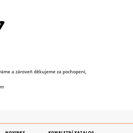
váme a zároveň děkujeme za pochopení,
em
NOVINKY
KOMPLETNÍ KATALOG