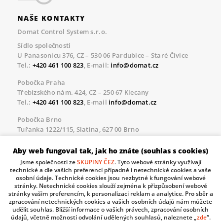
NAŠE KONTAKTY
Domat Control System s.r.o.
Sídlo společnosti
U Panasonicu 376, CZ – 530 06 Pardubice – Staré Čívice
Tel.:
+420 461 100 823
, E-mail:
info@domat.cz
Pobočka Praha
Třebízského nám. 424, CZ – 250 67 Klecany
Tel.:
+420 461 100 823
, E-mail
info@domat.cz
Pobočka Brno
Tuřanka 1222/115, Slatina, 627 00 Brno
Tel.:
+420 461 100 823
, E-mail
info@domat.cz
Aby web fungoval tak, jak ho znáte (souhlas s cookies)
Servisní linka pro námi realizované akce
Jsme společnosti ze
SKUPINY ČEZ
. Tyto webové stránky využívají
Po – Pá 8.30 – 17.00
technické a dle vašich preferencí případně i netechnické cookies a vaše
tel:
+420 733 421 878
, E-mail
servis@domat.cz
osobní údaje. Technické cookies jsou nezbytné k fungování webové
stránky. Netechnické cookies slouží zejména k přizpůsobení webové
Technická podpora:
stránky vašim preferencím, k personalizaci reklam a analytice. Pro sběr a
zpracování netechnických cookies a vašich osobních údajů nám můžete
Tel.:
+420 461 100 666
, WhatsApp:
+420 603 735 402
udělit souhlas. Bližší informace o vašich právech, zpracování osobních
údajů, včetně možnosti odvolání udělených souhlasů, naleznete „
zde
“.
Informace o zpracovávaných osobních údajích.