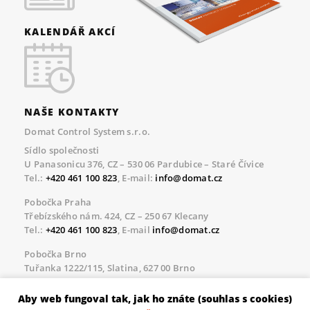
KALENDÁŘ AKCÍ
NAŠE KONTAKTY
Domat Control System s.r.o.
Sídlo společnosti
U Panasonicu 376, CZ – 530 06 Pardubice – Staré Čívice
Tel.:
+420 461 100 823
, E-mail:
info@domat.cz
Pobočka Praha
Třebízského nám. 424, CZ – 250 67 Klecany
Tel.:
+420 461 100 823
, E-mail
info@domat.cz
Pobočka Brno
Tuřanka 1222/115, Slatina, 627 00 Brno
Tel.:
+420 461 100 823
, E-mail
info@domat.cz
Aby web fungoval tak, jak ho znáte (souhlas s cookies)
Servisní linka pro námi realizované akce