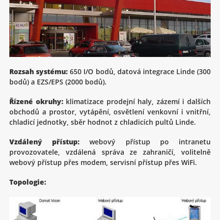
Rozsah systému:
650 I/O bodů, datová integrace Linde (300
bodů) a EZS/EPS (2000 bodů).
Řízené okruhy:
klimatizace prodejní haly, zázemí i dalších
obchodů a prostor, vytápění, osvětlení venkovní i vnitřní,
chladicí jednotky, sběr hodnot z chladicích pultů Linde.
Vzdálený přístup:
webový přístup po intranetu
provozovatele, vzdálená správa ze zahraničí, volitelně
webový přístup přes modem, servisní přístup přes WiFi.
Topologie: