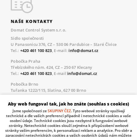
NAŠE KONTAKTY
Domat Control System s.r.o.
Sídlo společnosti
U Panasonicu 376, CZ – 530 06 Pardubice – Staré Čívice
Tel.:
+420 461 100 823
, E-mail:
info@domat.cz
Pobočka Praha
Třebízského nám. 424, CZ – 250 67 Klecany
Tel.:
+420 461 100 823
, E-mail
info@domat.cz
Pobočka Brno
Tuřanka 1222/115, Slatina, 627 00 Brno
Tel.:
+420 461 100 823
, E-mail
info@domat.cz
Aby web fungoval tak, jak ho znáte (souhlas s cookies)
Servisní linka pro námi realizované akce
Jsme společnosti ze
SKUPINY ČEZ
. Tyto webové stránky využívají
Po – Pá 8.30 – 17.00
technické a dle vašich preferencí případně i netechnické cookies a vaše
tel:
+420 733 421 878
, E-mail
servis@domat.cz
osobní údaje. Technické cookies jsou nezbytné k fungování webové
stránky. Netechnické cookies slouží zejména k přizpůsobení webové
Technická podpora:
stránky vašim preferencím, k personalizaci reklam a analytice. Pro sběr a
zpracování netechnických cookies a vašich osobních údajů nám můžete
Tel.:
+420 461 100 666
, WhatsApp:
+420 603 735 402