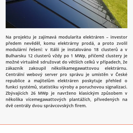
Na projektu je zajímavá modularita elektráren – investor
předem nevěděl, komu elektrárny prodá, a proto zvolil
modulární řešení: v Itálii je instalováno 18 clusterů a v
Bulharsku 12 clusterů vždy po 1 MWp, přičemž clustery je
možné virtuálně sdružovat do větších celků v případech, že
zákazník zakoupil několikamegawattovou elektrárnu.
Centrální webový server pro správu je umístěn v České
republice a majitelům elektráren poskytuje přehled o
funkci systémů, statistiku výroby a poruchovou signalizaci.
Zbývajících 26 MWp je navrženo klasickým způsobem v
několika vícemegawattových plantážích, přivedených na
dvě centrály dvou správcovských firem.