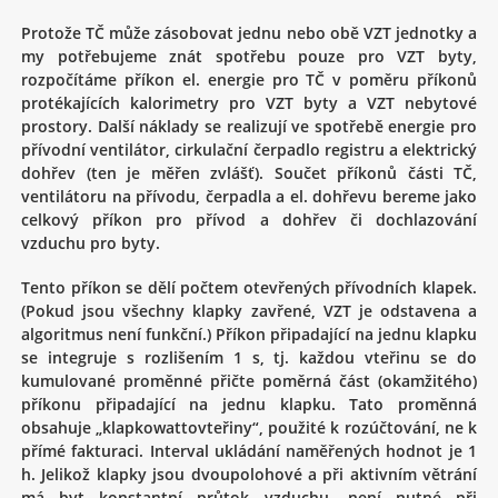
Protože TČ může zásobovat jednu nebo obě VZT jednotky a
my potřebujeme znát spotřebu pouze pro VZT byty,
rozpočítáme příkon el. energie pro TČ v poměru příkonů
protékajících kalorimetry pro VZT byty a VZT nebytové
prostory. Další náklady se realizují ve spotřebě energie pro
přívodní ventilátor, cirkulační čerpadlo registru a elektrický
dohřev (ten je měřen zvlášť). Součet příkonů části TČ,
ventilátoru na přívodu, čerpadla a el. dohřevu bereme jako
celkový příkon pro přívod a dohřev či dochlazování
vzduchu pro byty.
Tento příkon se dělí počtem otevřených přívodních klapek.
(Pokud jsou všechny klapky zavřené, VZT je odstavena a
algoritmus není funkční.) Příkon připadající na jednu klapku
se integruje s rozlišením 1 s, tj. každou vteřinu se do
kumulované proměnné přičte poměrná část (okamžitého)
příkonu připadající na jednu klapku. Tato proměnná
obsahuje „klapkowattovteřiny“, použité k rozúčtování, ne k
přímé fakturaci. Interval ukládání naměřených hodnot je 1
h. Jelikož klapky jsou dvoupolohové a při aktivním větrání
má byt konstantní průtok vzduchu, není nutné při