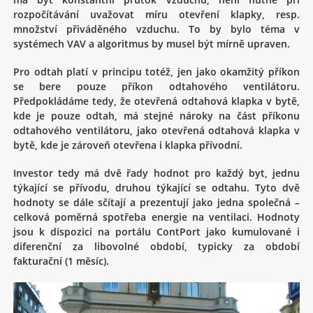
rozpočítávání uvažovat míru otevření klapky, resp.
množství přiváděného vzduchu. To by bylo téma v
systémech VAV a algoritmus by musel být mírně upraven.
Pro odtah platí v principu totéž, jen jako okamžitý příkon
se bere pouze příkon odtahového ventilátoru.
Předpokládáme tedy, že otevřená odtahová klapka v bytě,
kde je pouze odtah, má stejné nároky na část příkonu
odtahového ventilátoru, jako otevřená odtahová klapka v
bytě, kde je zároveň otevřena i klapka přívodní.
Investor tedy má dvě řady hodnot pro každý byt, jednu
týkající se přívodu, druhou týkající se odtahu. Tyto dvě
hodnoty se dále sčítají a prezentují jako jedna společná –
celková poměrná spotřeba energie na ventilaci. Hodnoty
jsou k dispozici na portálu ContPort jako kumulované i
diferenční za libovolné období, typicky za období
fakturační (1 měsíc).