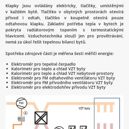
Klapky jsou ovládány elektricky, tlačítky, umístěnými
v každém bytě. Tlačítko v obytných prostorách otevírá
přívod i odtah, tlačítko v koupelně otevírá pouze
odtahovou klapku. Základní potřeba tepla v bytech je
pokryta radiátorovým topením s termostatickými
hlavicemi. Vzduchotechnika slouží jen pro provětrávání,
nemá za úkol řešit tepelnou bilanci bytů.
Spotřeba zdrojové části je měřena šesti měřiči energie:
Elektroměr pro tepelné čerpadlo
Kalorimetr pro teplo a chlad VZT byty
Kalorimetr pro teplo a chlad VZT nebytové prostory
Elektroměr pro FM odtahového ventilátoru VZT byty
Elektroměr pro FM přívodního ventilátoru VZT byty
Elektroměr pro elektrodohřev přívodu VZT byty