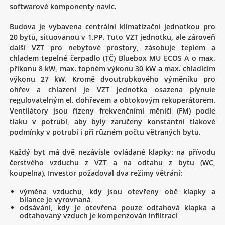
softwarové komponenty navíc.
Budova je vybavena centrální klimatizační jednotkou pro
20 bytů, situovanou v 1.PP. Tuto VZT jednotku, ale zároveň
další VZT pro nebytové prostory, zásobuje teplem a
chladem tepelné čerpadlo (TČ) Bluebox MU ECOS A o max.
příkonu 8 kW, max. topném výkonu 30 kW a max. chladicím
výkonu 27 kW. Kromě dvoutrubkového výměníku pro
ohřev a chlazení je VZT jednotka osazena plynule
regulovatelným el. dohřevem a obtokovým rekuperátorem.
Ventilátory jsou řízeny frekvenčními měniči (FM) podle
tlaku v potrubí, aby byly zaručeny konstantní tlakové
podmínky v potrubí i při různém počtu větraných bytů.
Každý byt má dvě nezávisle ovládané klapky: na přívodu
čerstvého vzduchu z VZT a na odtahu z bytu (WC,
koupelna). Investor požadoval dva režimy větrání:
výměna vzduchu, kdy jsou otevřeny obě klapky a
bilance je vyrovnaná
odsávání, kdy je otevřena pouze odtahová klapka a
odtahovaný vzduch je kompenzován infiltrací