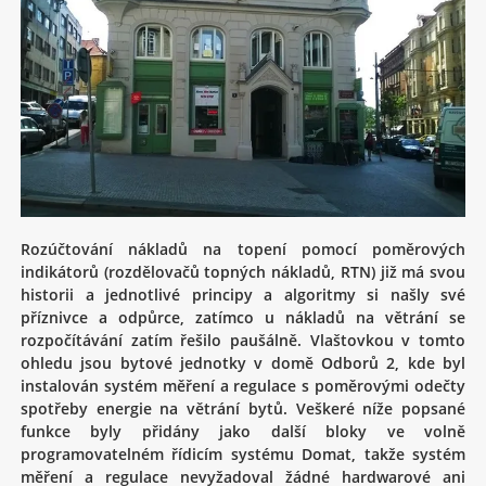
Rozúčtování nákladů na topení pomocí poměrových
indikátorů (rozdělovačů topných nákladů, RTN) již má svou
historii a jednotlivé principy a algoritmy si našly své
příznivce a odpůrce, zatímco u nákladů na větrání se
rozpočítávání zatím řešilo paušálně. Vlaštovkou v tomto
ohledu jsou bytové jednotky v domě Odborů 2, kde byl
instalován systém měření a regulace s poměrovými odečty
spotřeby energie na větrání bytů. Veškeré níže popsané
funkce byly přidány jako další bloky ve volně
programovatelném řídicím systému Domat, takže systém
měření a regulace nevyžadoval žádné hardwarové ani