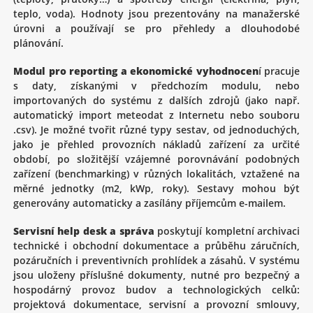
teplo, voda). Hodnoty jsou prezentovány na manažerské
úrovni a používají se pro přehledy a dlouhodobé
plánování.
Modul pro reporting a ekonomické vyhodnocen
í pracuje
s daty, získanými v předchozím modulu, nebo
importovaných do systému z dalších zdrojů (jako např.
automatický import meteodat z Internetu nebo souboru
.csv). Je možné tvořit různé typy sestav, od jednoduchých,
jako je přehled provozních nákladů zařízení za určité
období, po složitější vzájemné porovnávání podobných
zařízení (benchmarking) v různých lokalitách, vztažené na
měrné jednotky (m2, kWp, roky). Sestavy mohou být
generovány automaticky a zasílány příjemcům e-mailem.
Servisní help desk a správa
poskytují kompletní archivaci
technické i obchodní dokumentace a průběhu záručních,
pozáručních i preventivních prohlídek a zásahů. V systému
jsou uloženy příslušné dokumenty, nutné pro bezpečný a
hospodárný provoz budov a technologických celků:
projektová dokumentace, servisní a provozní smlouvy,