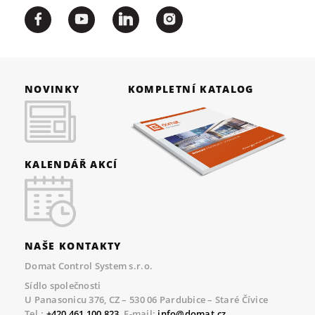
NOVINKY
KOMPLETNÍ KATALOG
KALENDÁŘ AKCÍ
NAŠE KONTAKTY
Domat Control System s.r.o.
Sídlo společnosti
U Panasonicu 376, CZ – 530 06 Pardubice – Staré Čívice
Tel.:
+420 461 100 823
, E-mail:
info@domat.cz