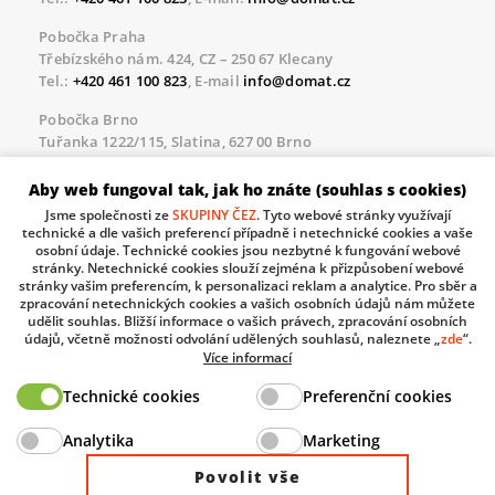
Pobočka Praha
Třebízského nám. 424, CZ – 250 67 Klecany
Tel.:
+420 461 100 823
, E-mail
info@domat.cz
Pobočka Brno
Tuřanka 1222/115, Slatina, 627 00 Brno
Tel.:
+420 461 100 823
, E-mail
info@domat.cz
Aby web fungoval tak, jak ho znáte (souhlas s cookies)
Servisní linka pro námi realizované akce
Jsme společnosti ze
SKUPINY ČEZ
. Tyto webové stránky využívají
Po – Pá 8.30 – 17.00
technické a dle vašich preferencí případně i netechnické cookies a vaše
tel:
+420 733 421 878
, E-mail
servis@domat.cz
osobní údaje. Technické cookies jsou nezbytné k fungování webové
stránky. Netechnické cookies slouží zejména k přizpůsobení webové
Technická podpora:
stránky vašim preferencím, k personalizaci reklam a analytice. Pro sběr a
zpracování netechnických cookies a vašich osobních údajů nám můžete
Tel.:
+420 461 100 666
, WhatsApp:
+420 603 735 402
udělit souhlas. Bližší informace o vašich právech, zpracování osobních
údajů, včetně možnosti odvolání udělených souhlasů, naleznete „
zde
“.
Informace o zpracovávaných osobních údajích.
Více informací
Technické cookies
Preferenční cookies
The European Regional Development Fund and The
Analytika
Marketing
Ministry of Industry and Trade of the Czech Republic
support investment in your future.
Povolit vše