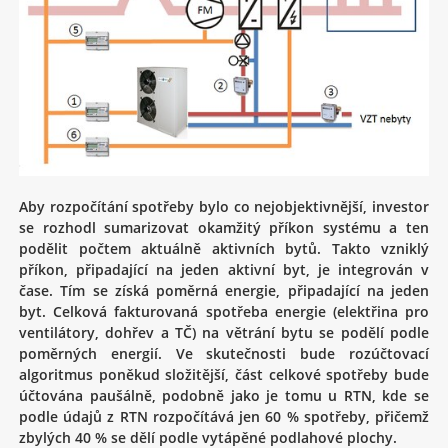
Aby rozpočítání spotřeby bylo co nejobjektivnější, investor
se rozhodl sumarizovat okamžitý příkon systému a ten
podělit počtem aktuálně aktivních bytů. Takto vzniklý
příkon, připadající na jeden aktivní byt, je integrován v
čase. Tím se získá poměrná energie, připadající na jeden
byt. Celková fakturovaná spotřeba energie (elektřina pro
ventilátory, dohřev a TČ) na větrání bytu se podělí podle
poměrných energií. Ve skutečnosti bude rozúčtovací
algoritmus poněkud složitější, část celkové spotřeby bude
účtována paušálně, podobně jako je tomu u RTN, kde se
podle údajů z RTN rozpočítává jen 60 % spotřeby, přičemž
zbylých 40 % se dělí podle vytápěné podlahové plochy.