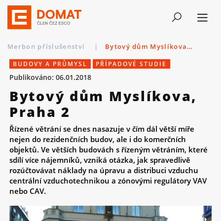
Merbon příslušenství
|
Bytový dům Myslíkova, Praha 2
BUDOVY A PRŮMYSL
PŘÍPADOVÉ STUDIE
Publikováno: 06.01.2018
Bytový dům Myslíkova,
Praha 2
Řízené větrání se dnes nasazuje v čím dál větší míře
nejen do rezidenčních budov, ale i do komerčních
objektů. Ve větších budovách s řízeným větráním, které
sdílí více nájemníků, vzniká otázka, jak spravedlivě
rozúčtovávat náklady na úpravu a distribuci vzduchu
centrální vzduchotechnikou a zónovými regulátory VAV
nebo CAV.