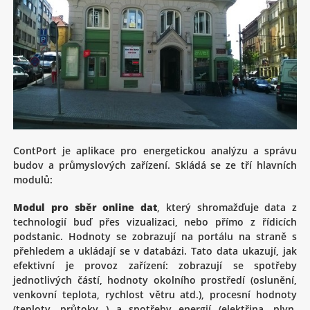
ContPort je aplikace pro energetickou analýzu a správu
budov a průmyslových zařízení. Skládá se ze tří hlavních
modulů:
Modul pro sběr online dat
, který shromažďuje data z
technologií buď přes vizualizaci, nebo přímo z řídicích
podstanic. Hodnoty se zobrazují na portálu na straně s
přehledem a ukládají se v databázi. Tato data ukazují, jak
efektivní je provoz zařízení: zobrazují se spotřeby
jednotlivých částí, hodnoty okolního prostředí (oslunění,
venkovní teplota, rychlost větru atd.), procesní hodnoty
(teploty, průtoky…) a spotřeby energií (elektřina, plyn,