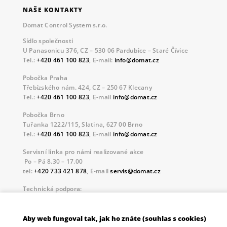
NAŠE KONTAKTY
Domat Control System s.r.o.
Sídlo společnosti
U Panasonicu 376, CZ – 530 06 Pardubice – Staré Čívice
Tel.:
+420 461 100 823
, E-mail:
info@domat.cz
Pobočka Praha
Třebízského nám. 424, CZ – 250 67 Klecany
Tel.:
+420 461 100 823
, E-mail
info@domat.cz
Pobočka Brno
Tuřanka 1222/115, Slatina, 627 00 Brno
Tel.:
+420 461 100 823
, E-mail
info@domat.cz
Servisní linka pro námi realizované akce
Po – Pá 8.30 – 17.00
tel:
+420 733 421 878
, E-mail
servis@domat.cz
Technická podpora:
Tel.:
+420 461 100 666
, WhatsApp:
+420 603 735 402
Informace o zpracovávaných osobních údajích.
Aby web fungoval tak, jak ho znáte (souhlas s cookies)