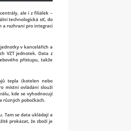
ntrály, ale i z filiálek –
lní technologická síť, do
h a rozhraní pro integraci
 jednotky v kancelářích a
ích VZT jednotek. Data z
ebového přístupu, takže
ojů tepla (kotelen nebo
o místní ovládání slouží
trálu, kde se vyhodnocují
na různých pobočkách.
u. Tam se data ukládají a
tě prokázat, že zboží je