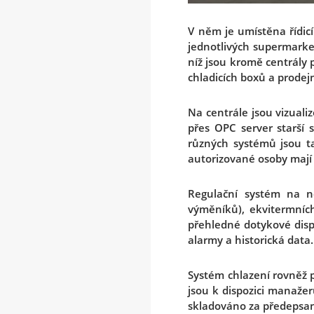
V něm je umístěna řídicí 
jednotlivých supermarket
níž jsou kromě centrály p
chladicích boxů a prodej
Na centrále jsou vizuali
přes OPC server starší 
různých systémů jsou t
autorizované osoby mají 
Regulační systém na no
výměníků), ekvitermních
přehledné dotykové displ
alarmy a historická dat
Systém chlazení rovněž p
jsou k dispozici manaže
skladováno za předepsa