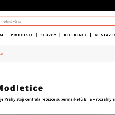
ÉM
PRODUKTY
SLUŽBY
REFERENCE
KE STAŽE
ce
Modletice
je Prahy stojí centrála řetězce supermarketů Billa – rozsáhlý 