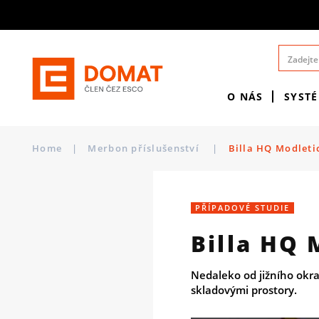
O NÁS
SYST
Home
|
Merbon příslušenství
|
Billa HQ Modleti
PŘÍPADOVÉ STUDIE
Billa HQ 
Nedaleko od jižního okra
skladovými prostory.