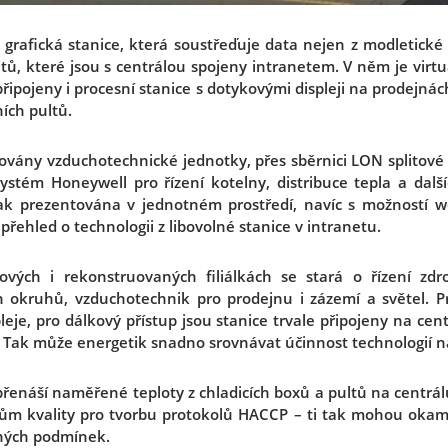
grafická stanice, která soustřeďuje data nejen z modletické ce
ů, které jsou s centrálou spojeny intranetem. V něm je virtuá
řipojeny i procesní stanice s dotykovými displeji na prodejnác
ních pultů.
zovány vzduchotechnické jednotky, přes sběrnici LON splitové
systém Honeywell pro řízení kotelny, distribuce tepla a dalš
ak prezentována v jednotném prostředí, navíc s možností w
přehled o technologii z libovolné stanice v intranetu.
vých i rekonstruovaných filiálkách se stará o řízení zdr
 okruhů, vzduchotechnik pro prodejnu i zázemí a světel. Pr
eje, pro dálkový přístup jsou stanice trvale připojeny na cen
a. Tak může energetik snadno srovnávat účinnost technologií 
řenáší naměřené teploty z chladicích boxů a pultů na centrál
rům kvality pro tvorbu protokolů HACCP – ti tak mohou okamži
ných podmínek.