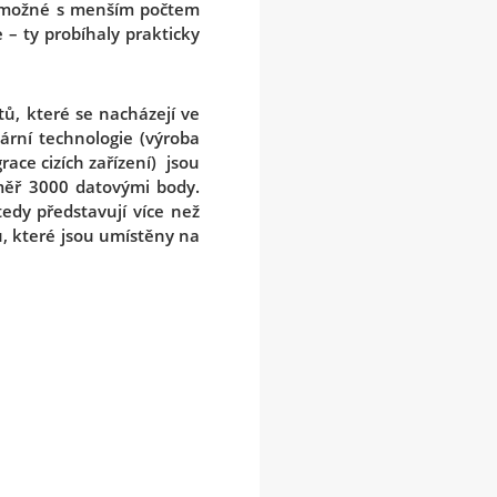
o možné s menším počtem
– ty probíhaly prakticky
ů, které se nacházejí ve
mární technologie (výroba
ace cizích zařízení) jsou
měř 3000 datovými body.
edy představují více než
, které jsou umístěny na