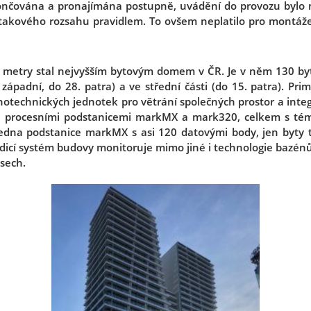
končována a pronajímána postupně, uvádění do provozu byl
 takového rozsahu pravidlem. To ovšem neplatilo pro montáže 
 metry stal nejvyšším bytovým domem v ČR. Je v něm 130 byt
západní, do 28. patra) a ve střední části (do 15. patra). Pri
hotechnických jednotek pro větrání společných prostor a integr
i procesními podstanicemi markMX a mark320, celkem s té
edna podstanice markMX s asi 120 datovými body, jen byty t
dicí systém budovy monitoruje mimo jiné i technologie bazénů
sech.