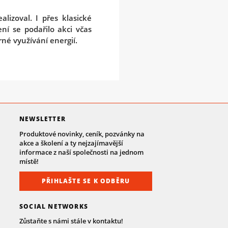
lizoval. I přes klasické
í se podařilo akci včas
né využívání energií.
NEWSLETTER
Produktové novinky, ceník, pozvánky na
akce a školení a ty nejzajímavější
informace z naší společnosti na jednom
místě!
PŘIHLAŠTE SE K ODBĚRU
SOCIAL NETWORKS
Zůstaňte s námi stále v kontaktu!