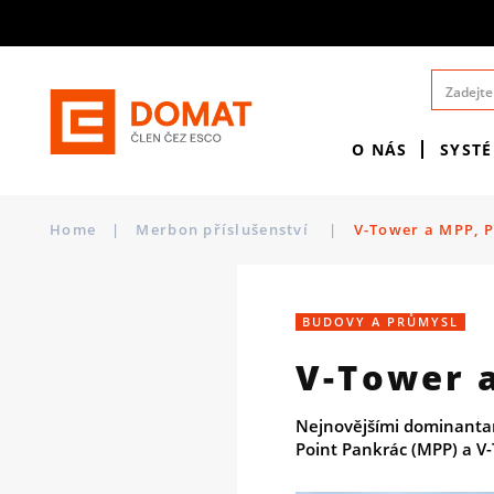
O NÁS
SYST
Home
|
Merbon příslušenství
|
V-Tower a MPP, 
BUDOVY A PRŮMYSL
V-Tower 
Nejnovějšími dominanta
Point Pankrác (MPP) a V