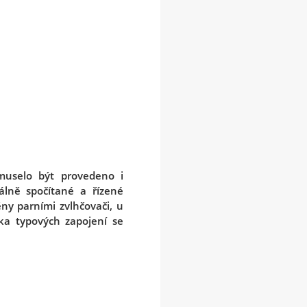
muselo být provedeno i
álně spočítané a řízené
ny parními zvlhčovači, u
ka typových zapojení se