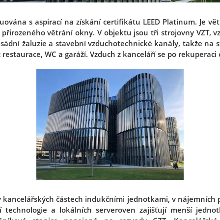
ována s aspirací na získání certifikátu LEED Platinum. Je v
řirozeného větrání okny. V objektu jsou tři strojovny VZT, 
asádní žaluzie a stavební vzduchotechnické kanály, takže na 
restaurace, WC a garáží. Vzduch z kanceláří se po rekuperaci 
 v kancelářských částech indukčními jednotkami, v nájemních 
í technologie a lokálních serveroven zajišťují menší jedn