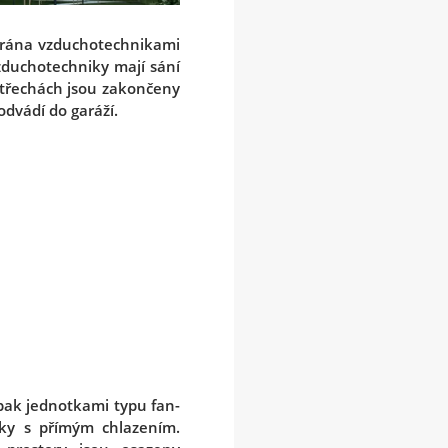
ětrána vzduchotechnikami
vzduchotechniky mají sání
střechách jsou zakončeny
odvádí do garáží.
pak jednotkami typu fan-
otky s přímým chlazením.