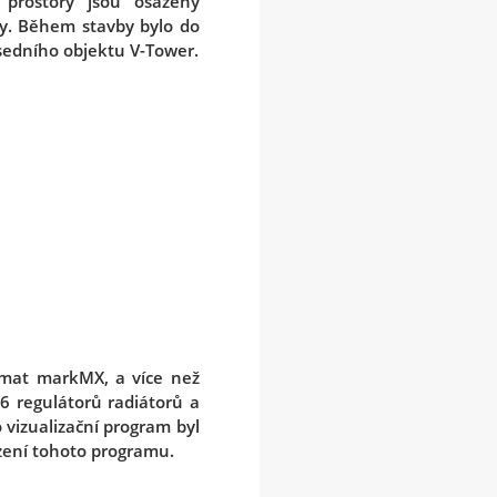
prostory jsou osazeny
y. Během stavby bylo do
sedního objektu V-Tower.
omat markMX, a více než
6 regulátorů radiátorů a
 vizualizační program byl
azení tohoto programu.