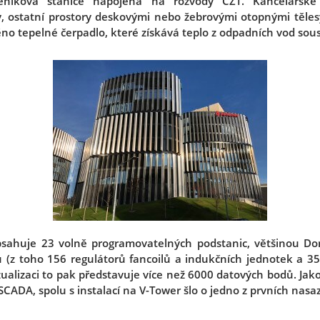
ěníková stanice napojená na rozvody CZT. Kancelářské 
, ostatní prostory deskovými nebo žebrovými otopnými těles
no tepelné čerpadlo, které získává teplo z odpadních vod sou
bsahuje 23 volně programovatelných podstanic, většinou D
 (z toho 156 regulátorů fancoilů a indukčních jednotek a 35
izualizaci to pak představuje více než 6000 datových bodů. Jako
CADA, spolu s instalací na V-Tower šlo o jedno z prvních nas