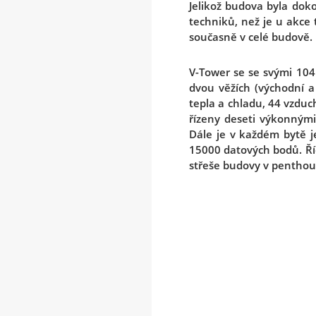
Jelikož budova byla do
techniků, než je u akce
současně v celé budově.
V-Tower se se svými 104
dvou věžích (východní a 
tepla a chladu, 44 vzduc
řízeny deseti výkonným
Dále je v každém bytě j
15000 datových bodů. Ří
střeše budovy v penthou