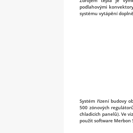
Zdrojem tepla je vým
podlahovými konvektory
systému vytápění doplně
Systém řízení budovy o
500 zónových regulátorů
chladicích panelů). Ve v
použit software Merbon S