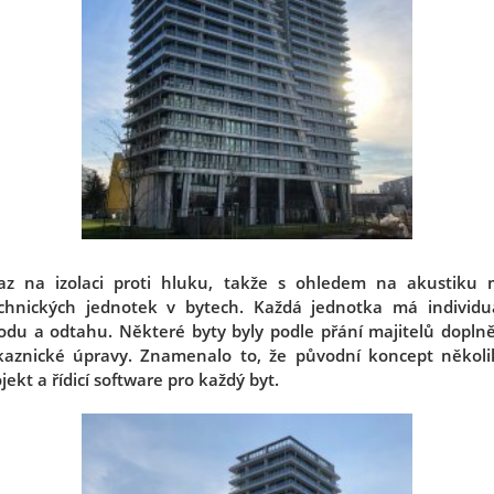
az na izolaci proti hluku, takže s ohledem na akustiku 
chnických jednotek v bytech. Každá jednotka má individu
odu a odtahu. Některé byty byly podle přání majitelů doplně
zákaznické úpravy. Znamenalo to, že původní koncept několi
jekt a řídicí software pro každý byt.