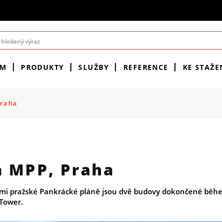
ÉM
PRODUKTY
SLUŽBY
REFERENCE
KE STAŽE
Praha
a MPP, Praha
mi pražské Pankrácké pláně jsou dvě budovy dokončené běh
-Tower.