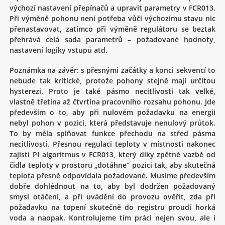
výchozí nastavení přepínačů a upravit parametry v FCR013.
Při výměně pohonu není potřeba vůči výchozímu stavu nic
přenastavovat, zatímco při výměně regulátoru se beztak
přehrává celá sada parametrů – požadované hodnoty,
nastavení logiky vstupů atd.
Poznámka na závěr: s přesnými začátky a konci sekvencí to
nebude tak kritické, protože pohony stejně mají určitou
hysterezi. Proto je také pásmo necitlivosti tak velké,
vlastně třetina až čtvrtina pracovního rozsahu pohonu. Jde
především o to, aby při nulovém požadavku na energii
nebyl pohon v pozici, která představuje nenulový průtok.
To by měla splňovat funkce přechodu na střed pásma
necitlivosti. Přesnou regulaci teploty v místnosti nakonec
zajistí PI algoritmus v FCR013, který díky zpětné vazbě od
čidla teploty v prostoru „dotáhne“ pozici tak, aby skutečná
teplota přesně odpovídala požadované. Musíme především
dobře dohlédnout na to, aby byl dodržen požadovaný
smysl otáčení, a při uvádění do provozu ověřit, zda při
požadavku na topení skutečně do registru proudí horká
voda a naopak. Kontrolujeme tím práci nejen svou, ale i