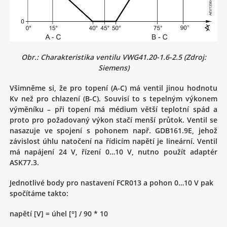
Obr.: Charakteristika ventilu VWG41.20-1.6-2.5 (Zdroj:
Siemens)
Všimněme si, že pro topení (A-C) má ventil jinou hodnotu
Kv než pro chlazení (B-C). Souvisí to s tepelným výkonem
výměníku – při topení má médium větší teplotní spád a
proto pro požadovaný výkon stačí menší průtok. Ventil se
nasazuje ve spojení s pohonem např. GDB161.9E, jehož
závislost úhlu natočení na řídicím napětí je lineární. Ventil
má napájení 24 V, řízení 0…10 V, nutno použít adaptér
ASK77.3.
Jednotlivé body pro nastavení FCR013 a pohon 0…10 V pak
spočítáme takto:
napětí [V] = úhel [°] / 90 * 10