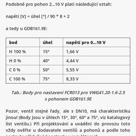
Podobně pro pohon 2…10 V platí následující vztah:
napětí [V] = úhel [°] / 90 * 8 + 2
a tedy u GDB161.9E:
bod
úhel
napětí pro 0…10 V
H 100 %
15°
1,66 V
H 0 %
40°
4,44 V
C 0 %
50°
5,55 V
C 100 %
75°
8,33 V
Tab.: Body pro nastavení FCR013 pro VWG41.20-1.6-2.5
s pohonem GDB161.9E
Pozor, ventil stejné řady, ale s DN10, má charakteristiku
jinou! (Body jsou v úhlech 15°, 30°, 60° a 75°, viz katalogový
list ventilu.) Při projektování a uvádění do provozu toto
vždy ověřte u dodavatele ventilů a pohonů a podle toho