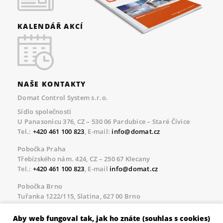
KALENDÁŘ AKCÍ
NAŠE KONTAKTY
Domat Control System s.r.o.
Sídlo společnosti
U Panasonicu 376, CZ – 530 06 Pardubice – Staré Čívice
Tel.:
+420 461 100 823
, E-mail:
info@domat.cz
Pobočka Praha
Třebízského nám. 424, CZ – 250 67 Klecany
Tel.:
+420 461 100 823
, E-mail
info@domat.cz
Pobočka Brno
Tuřanka 1222/115, Slatina, 627 00 Brno
Tel.:
+420 461 100 823
, E-mail
info@domat.cz
Aby web fungoval tak, jak ho znáte (souhlas s cookies)