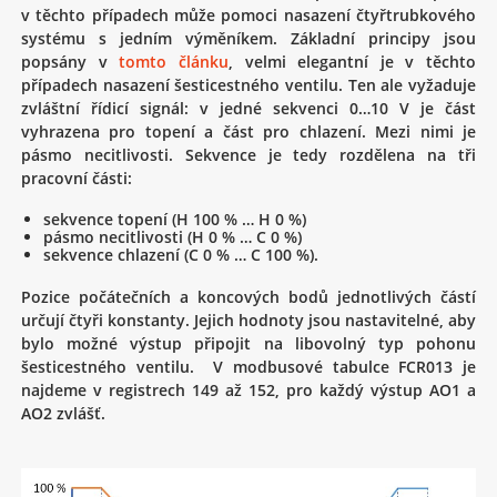
v těchto případech může pomoci nasazení čtyřtrubkového
systému s jedním výměníkem. Základní principy jsou
popsány v
tomto článku
, velmi elegantní je v těchto
případech nasazení šesticestného ventilu. Ten ale vyžaduje
zvláštní řídicí signál: v jedné sekvenci 0…10 V je část
vyhrazena pro topení a část pro chlazení. Mezi nimi je
pásmo necitlivosti. Sekvence je tedy rozdělena na tři
pracovní části:
sekvence topení (H 100 % … H 0 %)
pásmo necitlivosti (H 0 % … C 0 %)
sekvence chlazení (C 0 % … C 100 %).
Pozice počátečních a koncových bodů jednotlivých částí
určují čtyři konstanty. Jejich hodnoty jsou nastavitelné, aby
bylo možné výstup připojit na libovolný typ pohonu
šesticestného ventilu. V modbusové tabulce FCR013 je
najdeme v registrech 149 až 152, pro každý výstup AO1 a
AO2 zvlášť.