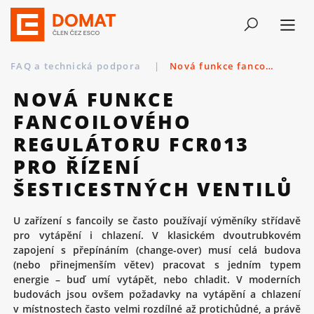
FAQ a technická podpora
|
Nová funkce fancoilového regulátoru FCR013 pro řízení šesticestných ventilů
NOVÁ FUNKCE
FANCOILOVÉHO
REGULÁTORU FCR013
PRO ŘÍZENÍ
ŠESTICESTNÝCH VENTILŮ
U zařízení s fancoily se často používají výměníky střídavě
pro vytápění i chlazení. V klasickém dvoutrubkovém
zapojení s přepínáním (change-over) musí celá budova
(nebo přinejmenším větev) pracovat s jedním typem
energie – buď umí vytápět, nebo chladit. V moderních
budovách jsou ovšem požadavky na vytápění a chlazení
v místnostech často velmi rozdílné až protichůdné, a právě