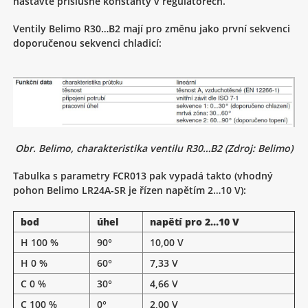
nastavte příslušné konstanty v regulátorech.
Ventily Belimo R30…B2 mají pro změnu jako první sekvenci
doporučenou sekvenci chladicí:
Obr. Belimo, charakteristika ventilu R30…B2 (Zdroj: Belimo)
Tabulka s parametry FCR013 pak vypadá takto (vhodný
pohon Belimo LR24A-SR je řízen napětím 2…10 V):
bod
úhel
napětí pro 2…10 V
H 100 %
90°
10,00 V
H 0 %
60°
7,33 V
C 0 %
30°
4,66 V
C 100 %
0°
2,00 V