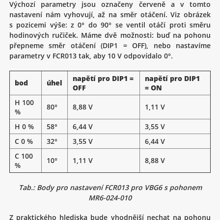
Výchozí parametry jsou označeny červeně a v tomto
nastavení nám vyhovují, až na směr otáčení. Viz obrázek
s pozicemi výše: z 0° do 90° se ventil otáčí proti směru
hodinových ručiček. Máme dvě možnosti: buď na pohonu
přepneme směr otáčení (DIP1 = OFF), nebo nastavíme
parametry v FCR013 tak, aby 10 V odpovídalo 0°.
napětí pro DIP1 =
napětí pro DIP1
bod
úhel
OFF
= ON
H 100
80°
8,88 V
1,11 V
%
H 0 %
58°
6,44 V
3,55 V
C 0 %
32°
3,55 V
6,44 V
C 100
10°
1,11 V
8,88 V
%
Tab.: Body pro nastavení FCR013 pro VBG6 s pohonem
MR6-024-010
Z praktického hlediska bude vhodnější nechat na pohonu