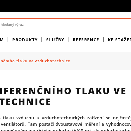
ÉM
PRODUKTY
SLUŽBY
REFERENCE
KE STAŽE
enčního tlaku ve vzduchotechnice
IFERENČNÍHO TLAKU VE
TECHNICE
 tlaku vzduchu u vzduchotechnických zařízení se nejčastěj
u ventilátorů. Tam postačí dvoustavové měření a vyhodnoco
 proměnným množstvím vzduchu (VAV) má ale vzduchotechni