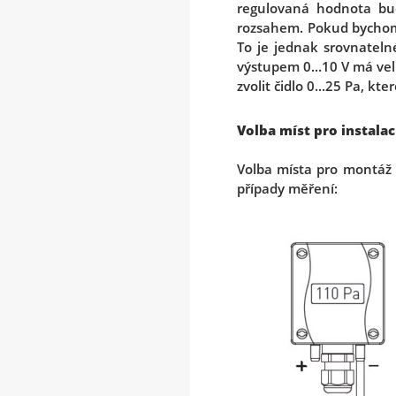
regulovaná hodnota bu
rozsahem. Pokud bychom n
To je jednak srovnateln
výstupem 0...10 V má vel
zvolit čidlo 0...25 Pa, kt
Volba míst pro instala
Volba místa pro montáž s
případy měření: