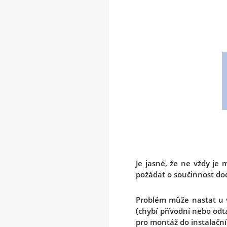
Je jasné, že ne vždy je
požádat o součinnost dod
Problém může nastat u v
(chybí přívodní nebo odt
pro montáž do instalační