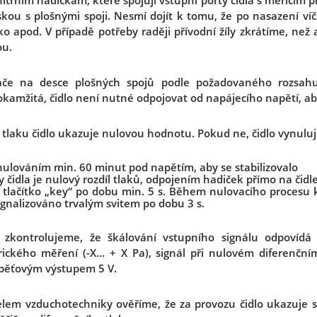
nitřním hadičkám, které spojují vstupní porty čidla s měřicím
kou s plošnými spoji. Nesmí dojít k tomu, že po nasazení ví
ko apod. V případě potřeby raději přívodní žíly zkrátíme, než 
ou.
ače na desce plošných spojů podle požadovaného rozsahu
amžitá, čidlo není nutné odpojovat od napájecího napětí, aby
z tlaku čidlo ukazuje nulovou hodnotu. Pokud ne, čidlo vynulu
ynulováním min. 60 minut pod napětím, aby se stabilizovalo
ty čidla je nulový rozdíl tlaků, odpojením hadiček přímo na čidl
tlačítko „key“ po dobu min. 5 s. Během nulovacího procesu k
ignalizováno trvalým svitem po dobu 3 s.
 zkontrolujeme, že škálování vstupního signálu odpovíd
ického měření (-X... + X Pa), signál při nulovém diferenčn
napěťovým výstupem 5 V.
elem vzduchotechniky ověříme, že za provozu čidlo ukazuje s