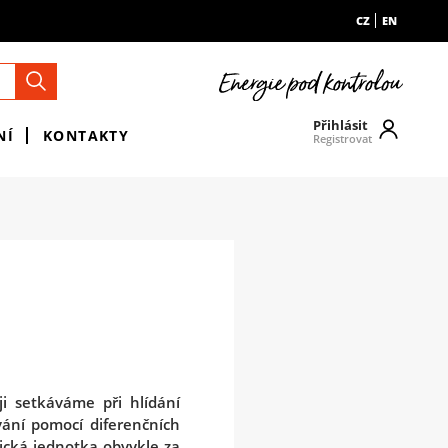
CZ
EN
Přihlásit
NÍ
KONTAKTY
Registrovat
i setkáváme při hlídání
vání pomocí diferenčních
cká jednotka obvykle za