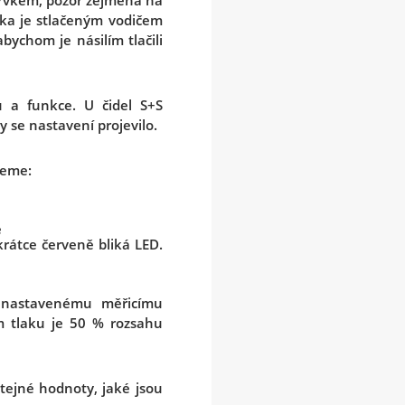
 prvkem, pozor zejména na
čka je stlačeným vodičem
abychom je násilím tlačili
 a funkce. U čidel S+S
 se nastavení projevilo.
jeme:
e
rátce červeně bliká LED.
á nastavenému měřicímu
ím tlaku je 50 % rozsahu
tejné hodnoty, jaké jsou