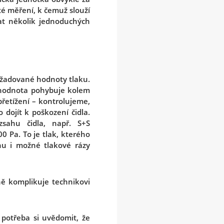
té měření, k čemuž slouží
vat několik jednoduchých
ožadované hodnoty tlaku.
á hodnota pohybuje kolem
přetížení – kontrolujeme,
dojít k poškození čidla.
zsahu čidla, např. S+S
 Pa. To je tlak, kterého
u i možné tlakové rázy
ně komplikuje technikovi
e potřeba si uvědomit, že