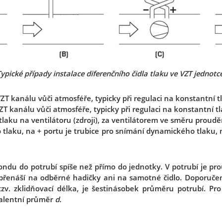
ypické případy instalace diferenčního čidla tlaku ve VZT jednotc
ZT kanálu vůči atmosféře, typicky při regulaci na konstantní 
ZT kanálu vůči atmosféře, typicky při regulaci na konstantní t
tlaku na ventilátoru (zdroji), za ventilátorem ve směru prouděn
laku, na + portu je trubice pro snímání dynamického tlaku, na
sondu do potrubí spíše než přímo do jednotky. V potrubí je pr
epřenáší na odběrné hadičky ani na samotné čidlo. Doporuče
 tzv. zklidňovací délka, je šestinásobek průměru potrubí. Pr
valentní průměr
d
.