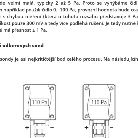
de velmi malá, typicky 2 až 5 Pa. Proto se vyhýbáme čid
apříklad použili čidlo 0...100 Pa, provozní hodnota bude cca
é s chybou měření (která u tohoto rozsahu představuje 3 Pa),
ikost pouze 300 mV a tedy více podléhá rušení. Je tedy nutné 
eré má přesnost ± 1 Pa.
ci odběrových sond
ondy je asi nejkritičtější bod celého procesu. Na následujíc