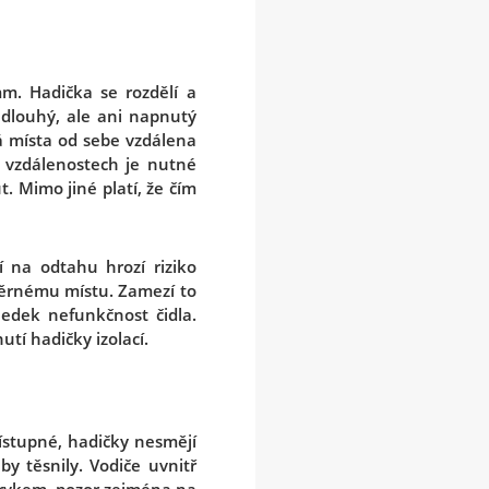
. Hadička se rozdělí a
 dlouhý, ale ani napnutý
á místa od sebe vzdálena
h vzdálenostech je nutné
. Mimo jiné platí, že čím
 na odtahu hrozí riziko
běrnému místu. Zamezí to
edek nefunkčnost čidla.
tí hadičky izolací.
ístupné, hadičky nesmějí
by těsnily. Vodiče uvnitř