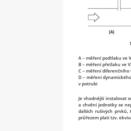
T
A – měření podtlaku ve V
B – měření přetlaku ve V
C – měření diferenčního 
D – měření dynamického t
v potrubí
Je vhodnější instalovat 
a chvění jednotky se n
dalších rušivých prvků,
průřezem platí tzv. ekvi