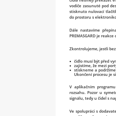
čidla nesmějí překážet v
vodiče zasunuté pod des
stisknuto nulovací tlačít
do prostoru s elektronik
Dále nastavíme přepín
PREMASGARD je reakce ok
Zkontrolujeme, jestli be
čidlo musí být před v
zajistíme, že mezi por
stiskneme a podržíme 
Ukončení procesu je s
V aplikačním programu
rozsahu. Pozor u symetr
signálu, tedy u čidel s 
Ve spolupráci s dodavat