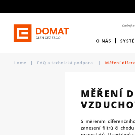
O NÁS
SYST
Home
|
FAQ a technická podpora
|
Měření difer
MĚŘENÍ D
VZDUCHO
S měřením diferenčního
zanesení filtrů či chod
manostatů. U systémů s