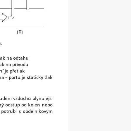
e.
tlak na odtahu
lak na přívodu
í je přetlak
 – portu je statický tlak
oudění vzduchu plynulejší
ný odstup od kolen nebo
o potrubí s obdélníkovým