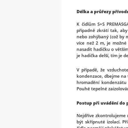
Délka a průřezy přívod
K čidlům S+S PREMASGA
případně zkrátí tak, ab
nebo zohýbaný (což by m
více než 2 m, je možné 
nasadit hadičku o větším
je hadička delší, tím je d
V případě, že vzduchot
kondenzace, dbejme na t
hromadění kondenzátu v
Pouhé tepelné zaizolován
Postup při uvádění do
Nejdříve zkontrolujeme 
být skřípnuté izolací. P