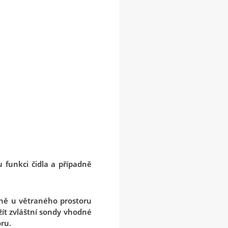
 funkci čidla a případně
dně u větraného prostoru
žít zvláštní sondy vhodné
ru.