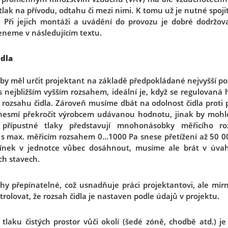
tlak na přívodu, odtahu či mezi nimi. K tomu už je nutné spoji
u. Při jejich montáži a uvádění do provozu je dobré dodržo
meneme v následujícím textu.
idla
 by měl určit projektant na základě předpokládané nejvyšší p
 s nejbližším vyšším rozsahem, ideální je, když se regulovan
rozsahu čidla. Zároveň musíme dbát na odolnost čidla proti 
 nesmí překročit výrobcem udávanou hodnotu, jinak by mohlo 
í přípustné tlaky představují mnohonásobky měřicího ro
ax. měřicím rozsahem 0...1000 Pa snese přetížení až 50 000
ínek v jednotce vůbec dosáhnout, musíme ale brát v úvah
ch stavech.
ahy přepínatelné, což usnadňuje práci projektantovi, ale mír
rolovat, že rozsah čidla je nastaven podle údajů v projektu.
tlaku čistých prostor vůči okolí (šedé zóně, chodbě atd.) j