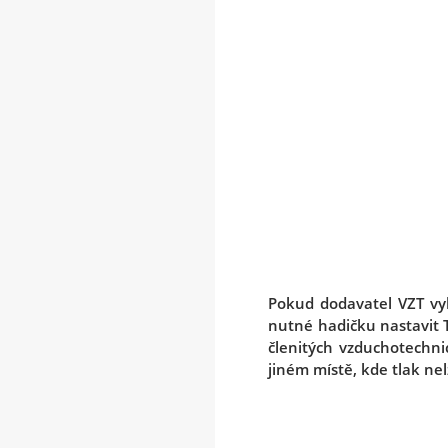
Pokud dodavatel VZT vyba
nutné hadičku nastavit T
členitých vzduchotechn
jiném místě, kde tlak ne