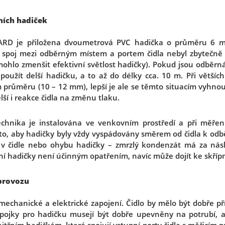
ních hadiček
RD je přiložena dvoumetrová PVC hadička o průměru 6 mm
y spoj mezi odběrným místem a portem čidla nebyl zbytečně
ohlo zmenšit efektivní světlost hadičky). Pokud jsou odběrn
použít delší hadičku, a to až do délky cca. 10 m. Při většíc
 průměru (10 – 12 mm), lepší je ale se těmto situacím vyhnout
elší i reakce čidla na změnu tlaku.
echnika je instalována ve venkovním prostředí a při měření
o, aby hadičky byly vždy vyspádovány směrem od čidla k od
 čidle nebo ohybu hadičky – zmrzlý kondenzát má za násl
í hadičky není účinným opatřením, navíc může dojít ke skřípnu
 provozu
mechanické a elektrické zapojení. Čidlo by mělo být dobře př
řípojky pro hadičku musejí být dobře upevněny na potrubí, a