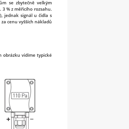
lům se zbytečně velkým
. 3 % z měřicího rozsahu.
 jednak signál u čidla s
i za cenu vyšších nákladů
ím obrázku vidíme typické