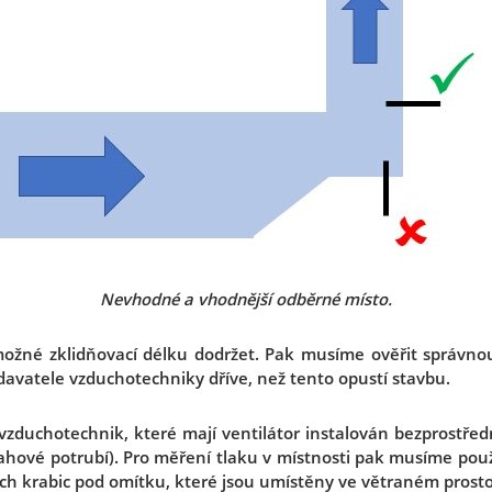
Nevhodné a vhodnější odběrné místo.
 možné zklidňovací délku dodržet. Pak musíme ověřit správnou
avatele vzduchotechniky dříve, než tento opustí stavbu.
zduchotechnik, které mají ventilátor instalován bezprostře
ahové potrubí). Pro měření tlaku v místnosti pak musíme pou
ch krabic pod omítku, které jsou umístěny ve větraném prosto