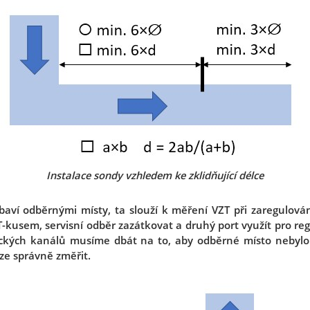
Instalace sondy vzhledem ke zklidňující délce
ví odběrnými místy, ta slouží k měření VZT při zaregulování
-kusem, servisní odběr zazátkovat a druhý port využít pro re
ických kanálů musíme dbát na to, aby odběrné místo nebylo
lze správně změřit.