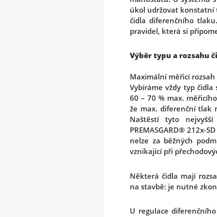
úkol udržovat konstatní 
čidla diferenčního tlak
pravidel, která si připo
Výběr typu a rozsahu č
Maximální měřicí rozsah
Vybíráme vždy typ čidla
60 – 70 % max. měřicího 
že max. diferenční tlak
Naštěstí tyto nejvyšš
PREMASGARD® 212x-SD s m
nelze za běžných podm
vznikající při přechodový
Některá čidla mají rozs
na stavbě: je nutné zkont
U regulace diferenčního 