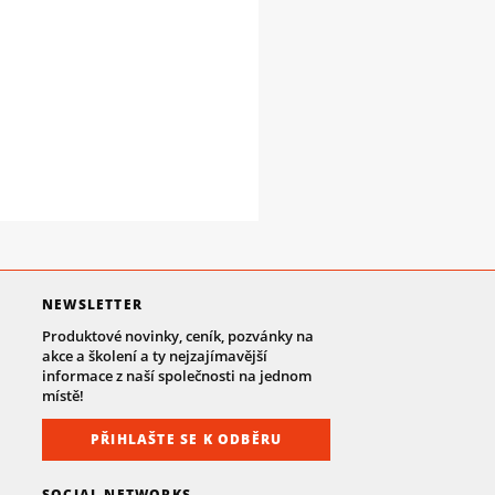
NEWSLETTER
Produktové novinky, ceník, pozvánky na
akce a školení a ty nejzajímavější
informace z naší společnosti na jednom
místě!
PŘIHLAŠTE SE K ODBĚRU
SOCIAL NETWORKS