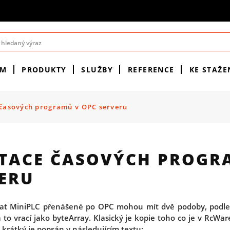
ÉM
PRODUKTY
SLUŽBY
REFERENCE
KE STAŽE
 časových programů v OPC serveru
ETACE ČASOVÝCH PROGR
ERU
t MiniPLC přenášené po OPC mohou mít dvě podoby, podle 
o vrací jako byteArray. Klasický je kopie toho co je v RcWare 
en krátký je popsán v následujícím textu: