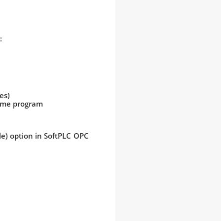
:
es)
 time program
le) option in SoftPLC OPC