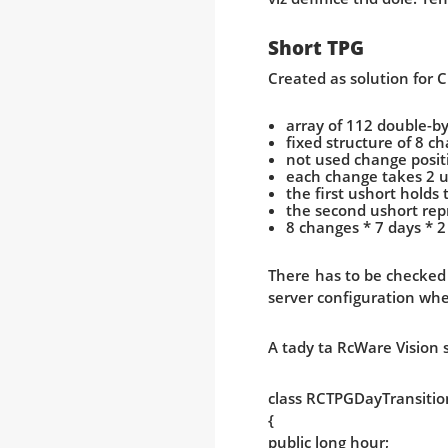
Short TPG
Created as solution for C
array of 112 double-by
fixed structure of 8 c
not used change positi
each change takes 2 u
the first ushort holds
the second ushort repr
8 changes * 7 days * 
There has to be checked 
server configuration whe
A tady ta RcWare Vision 
class RCTPGDayTransitio
{
public long hour;