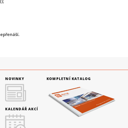
);
epřenáší.
NOVINKY
KOMPLETNÍ KATALOG
KALENDÁŘ AKCÍ