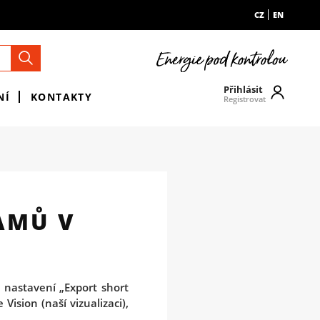
CZ
EN
Přihlásit
NÍ
KONTAKTY
Registrovat
AMŮ V
nastavení „Export short
Vision (naší vizualizaci),