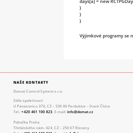
days[a] = new RCTPGDay(
}
}
}
Výjimkové programy se n
NAŠE KONTAKTY
Domat Control System s.r.o.
Sídlo společnosti
U Panasonicu 376, CZ – 530 06 Pardubice – Staré Čívice
Tel.:
+420 461 100 823
, E-mail:
info@domat.cz
Pobočka Praha
Třebízského nám. 424, CZ – 250 67 Klecany