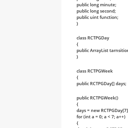
public long minute;
public long second;
public uint function;
}
class RCTPGDay
{
public ArrayList tarnsitio
}
class RCTPGWeek
{
public RCTPGDay[] days;
public RCTPGWeek()
{
days = new RCTPGDay[7]
for (int a = 0; a < 7; a++)
{