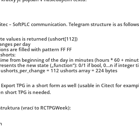
itec – SoftPLC communication. Telegram structure is as follows
te values is returned (ushort[112])
hanges per day
ons are filled with pattern FF FF
shorts:
 time from beginning of the day in minutes (hours * 60 + minut
esents the new state („function“): 0/1 if bool, 0…n if integer
2 ushorts_per_change = 112 ushorts array = 224 bytes
Export TPG in a short form as well (usable in Citect for examp
n short TPG is needed.
struktura (vrací to RCTPGWeek):
n