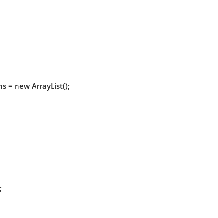
ns = new ArrayList();
;