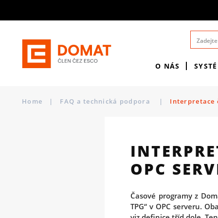
O NÁS
SYST
Home
|
FAQ a technická podpora
|
Interpretace
INTERPR
OPC SERV
Časové programy z Doma
TPG“ v OPC serveru. Oba t
viz definice tříd dole. T