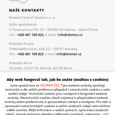
NAŠE KONTAKTY
Domat Control System s.r.o.
Sídlo společnosti
U Panasonicu 376, CZ – 530 06 Pardubice – Staré Čívice
Tel.:
+420 461 100 823
, E-mail:
info@domat.cz
Pobočka Praha
Třebízského nám. 424, CZ – 250 67 Klecany
Tel.:
+420 461 100 823
, E-mail
info@domat.cz
Pobočka Brno
Tuřanka 1222/115, Slatina, 627 00 Brno
Tel.:
+420 461 100 823
, E-mail
info@domat.cz
Aby web fungoval tak, jak ho znáte (souhlas s cookies)
Servisní linka pro námi realizované akce
Jsme společnosti ze
SKUPINY ČEZ
. Tyto webové stránky využívají
Po – Pá 8.30 – 17.00
technické a dle vašich preferencí případně i netechnické cookies a vaše
tel:
+420 733 421 878
, E-mail
servis@domat.cz
osobní údaje. Technické cookies jsou nezbytné k fungování webové
stránky. Netechnické cookies slouží zejména k přizpůsobení webové
Technická podpora:
stránky vašim preferencím, k personalizaci reklam a analytice. Pro sběr a
zpracování netechnických cookies a vašich osobních údajů nám můžete
Tel.:
+420 461 100 666
, WhatsApp:
+420 603 735 402
udělit souhlas. Bližší informace o vašich právech, zpracování osobních
údajů, včetně možnosti odvolání udělených souhlasů, naleznete „
zde
“.