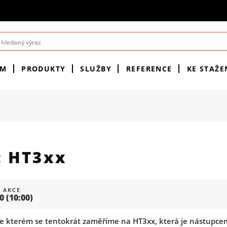
ÉM
PRODUKTY
SLUŽBY
REFERENCE
KE STAŽE
 HT3xx
 AKCE
00
(10:00)
e kterém se tentokrát zaměříme na HT3xx, která je nástupc