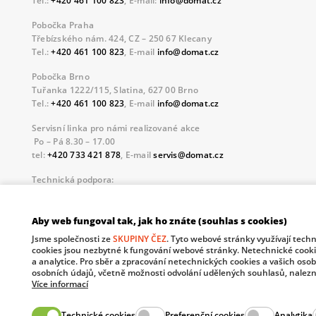
Tel.:
+420 461 100 823
, E-mail:
info@domat.cz
Pobočka Praha
Třebízského nám. 424, CZ – 250 67 Klecany
Tel.:
+420 461 100 823
, E-mail
info@domat.cz
Pobočka Brno
Tuřanka 1222/115, Slatina, 627 00 Brno
Tel.:
+420 461 100 823
, E-mail
info@domat.cz
Servisní linka pro námi realizované akce
Po – Pá 8.30 – 17.00
tel:
+420 733 421 878
, E-mail
servis@domat.cz
Technická podpora:
Tel.:
+420 461 100 666
, WhatsApp:
+420 603 735 402
Informace o zpracovávaných osobních údajích.
Aby web fungoval tak, jak ho znáte (souhlas s cookies)
Jsme společnosti ze
SKUPINY ČEZ
. Tyto webové stránky využívají tech
The European Regional Development Fund and The Ministry o
cookies jsou nezbytné k fungování webové stránky. Netechnické cooki
your future.
a analytice. Pro sběr a zpracování netechnických cookies a vašich oso
osobních údajů, včetně možnosti odvolání udělených souhlasů, nalezn
Více informací
Technické cookies
Preferenční cookies
Analytika