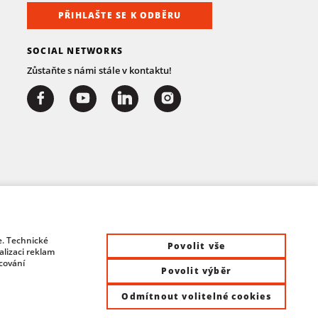
PŘIHLAŠTE SE K ODBĚRU
SOCIAL NETWORKS
Zůstaňte s námi stále v kontaktu!
e. Technické
Povolit vše
lizaci reklam
acování
Povolit výběr
Odmítnout volitelné cookies
at Control System s.r.o. | All rights reserved |
Site by ©dmpCMS