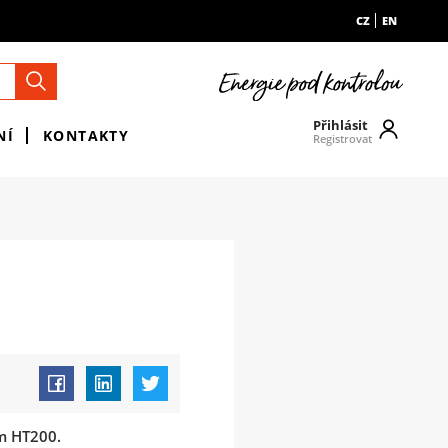
CZ
EN
Přihlásit
NÍ
KONTAKTY
Registrovat
em HT200.