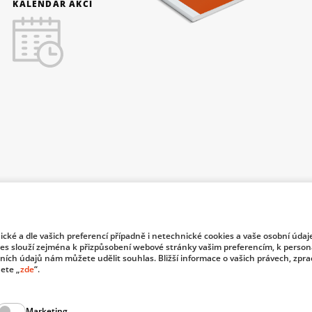
KALENDÁŘ AKCÍ
nické a dle vašich preferencí případně i netechnické cookies a vaše osobní údaj
f Industry and Trade of the Czech Republic support investment in
es slouží zejména k přizpůsobení webové stránky vašim preferencím, k persona
bních údajů nám můžete udělit souhlas. Bližší informace o vašich právech, zpr
ete „
zde
“.
© 2026 Dom
Marketing