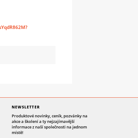
msYqdR862M?
NEWSLETTER
Produktové novinky, ceník, pozvánky na
akce a školení a ty nejzajímavější
informace z naší společnosti na jednom
místě!