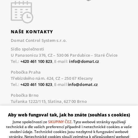
NAŠE KONTAKTY
Domat Control System s.r.o.
Sídlo společnosti
U Panasonicu 376, CZ – 530 06 Pardubice – Staré Čívice
Tel.:
+420 461 100 823
, E-mail:
info@domat.cz
Pobočka Praha
Třebízského nám. 424, CZ – 250 67 Klecany
Tel.:
+420 461 100 823
, E-mail
info@domat.cz
Pobočka Brno
Tuřanka 1222/115, Slatina, 627 00 Brno
Tel.:
+420 461 100 823
, E-mail
info@domat.cz
Aby web fungoval tak, jak ho znáte (souhlas s cookies)
Servisní linka pro námi realizované akce
Jsme společnosti ze
SKUPINY ČEZ
. Tyto webové stránky využívají
Po – Pá 8.30 – 17.00
technické a dle vašich preferencí případně i netechnické cookies a vaše
tel:
+420 733 421 878
, E-mail
servis@domat.cz
osobní údaje. Technické cookies jsou nezbytné k fungování webové
stránky. Netechnické cookies slouží zejména k přizpůsobení webové