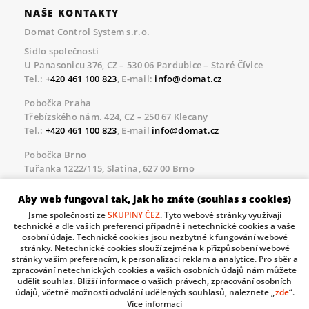
NAŠE KONTAKTY
Domat Control System s.r.o.
Sídlo společnosti
U Panasonicu 376, CZ – 530 06 Pardubice – Staré Čívice
Tel.:
+420 461 100 823
, E-mail:
info@domat.cz
Pobočka Praha
Třebízského nám. 424, CZ – 250 67 Klecany
Tel.:
+420 461 100 823
, E-mail
info@domat.cz
Pobočka Brno
Tuřanka 1222/115, Slatina, 627 00 Brno
Tel.:
+420 461 100 823
, E-mail
info@domat.cz
Aby web fungoval tak, jak ho znáte (souhlas s cookies)
Servisní linka pro námi realizované akce
Jsme společnosti ze
SKUPINY ČEZ
. Tyto webové stránky využívají
Po – Pá 8.30 – 17.00
technické a dle vašich preferencí případně i netechnické cookies a vaše
tel:
+420 733 421 878
, E-mail
servis@domat.cz
osobní údaje. Technické cookies jsou nezbytné k fungování webové
stránky. Netechnické cookies slouží zejména k přizpůsobení webové
Technická podpora:
stránky vašim preferencím, k personalizaci reklam a analytice. Pro sběr a
zpracování netechnických cookies a vašich osobních údajů nám můžete
Tel.:
+420 461 100 666
, WhatsApp:
+420 603 735 402
udělit souhlas. Bližší informace o vašich právech, zpracování osobních
údajů, včetně možnosti odvolání udělených souhlasů, naleznete „
zde
“.
Informace o zpracovávaných osobních údajích.
Více informací