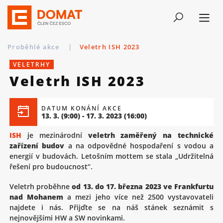
Proběhlé akce
|
Veletrh ISH 2023
VELETRHY
Veletrh ISH 2023
DATUM KONÁNÍ AKCE
13. 3.
(9:00)
-
17. 3. 2023
(16:00)
ISH
je mezinárodní
veletrh zaměřený na technické
zařízení budov
a na odpovědné hospodaření s vodou a
energií v budovách. Letošním mottem se stala „Udržitelná
řešení pro budoucnost“.
Veletrh proběhne
od 13. do 17. března 2023 ve Frankfurtu
nad Mohanem
a mezi jeho více než 2500 vystavovateli
najdete i nás. Přijďte se na náš stánek seznámit s
nejnovějšími HW a SW novinkami.