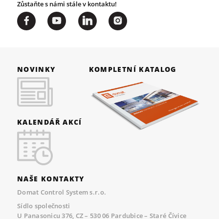
Zůstaňte s námi stále v kontaktu!
NOVINKY
KOMPLETNÍ KATALOG
KALENDÁŘ AKCÍ
NAŠE KONTAKTY
Domat Control System s.r.o.
Sídlo společnosti
U Panasonicu 376, CZ – 530 06 Pardubice – Staré Čívice