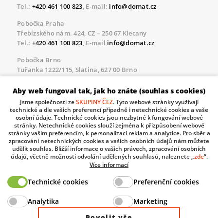
Tel.:
+420 461 100 823
, E-mail:
info@domat.cz
Pobočka Praha
Třebízského nám. 424, CZ – 250 67 Klecany
Tel.:
+420 461 100 823
, E-mail
info@domat.cz
Pobočka Brno
Tuřanka 1222/115, Slatina, 627 00 Brno
Tel.:
+420 461 100 823
, E-mail
info@domat.cz
Aby web fungoval tak, jak ho znáte (souhlas s cookies)
Servisní linka pro námi realizované akce
Jsme společnosti ze
SKUPINY ČEZ
. Tyto webové stránky využívají
Po – Pá 8.30 – 17.00
technické a dle vašich preferencí případně i netechnické cookies a vaše
tel:
+420 733 421 878
, E-mail
servis@domat.cz
osobní údaje. Technické cookies jsou nezbytné k fungování webové
stránky. Netechnické cookies slouží zejména k přizpůsobení webové
Technická podpora:
stránky vašim preferencím, k personalizaci reklam a analytice. Pro sběr a
zpracování netechnických cookies a vašich osobních údajů nám můžete
Tel.:
+420 461 100 666
, WhatsApp:
+420 603 735 402
udělit souhlas. Bližší informace o vašich právech, zpracování osobních
údajů, včetně možnosti odvolání udělených souhlasů, naleznete „
zde
“.
Informace o zpracovávaných osobních údajích.
Více informací
Technické cookies
Preferenční cookies
The European Regional Development Fund and The
Analytika
Marketing
Ministry of Industry and Trade of the Czech Republic
support investment in your future.
Povolit vše