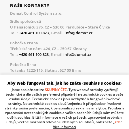
NAŠE KONTAKTY
Domat Control System s.r.o.
Sídlo společnosti
U Panasonicu 376, CZ – 530 06 Pardubice – Staré Čívice
Tel.:
+420 461 100 823
, E-mail:
info@domat.cz
Pobočka Praha
Třebízského nám. 424, CZ – 250 67 Klecany
Tel.:
+420 461 100 823
, E-mail
info@domat.cz
Pobočka Brno
Tuřanka 1222/115, Slatina, 627 00 Brno
Tel.:
+420 461 100 823
, E-mail
info@domat.cz
Aby web fungoval tak, jak ho znáte (souhlas s cookies)
Servisní linka pro námi realizované akce
Jsme společnosti ze
SKUPINY ČEZ
. Tyto webové stránky využívají
Po – Pá 8.30 – 17.00
technické a dle vašich preferencí případně i netechnické cookies a vaše
tel:
+420 733 421 878
, E-mail
servis@domat.cz
osobní údaje. Technické cookies jsou nezbytné k fungování webové
stránky. Netechnické cookies slouží zejména k přizpůsobení webové
Technická podpora:
stránky vašim preferencím, k personalizaci reklam a analytice. Pro sběr a
zpracování netechnických cookies a vašich osobních údajů nám můžete
Tel.:
+420 461 100 666
, WhatsApp:
+420 603 735 402
udělit souhlas. Bližší informace o vašich právech, zpracování osobních
údajů, včetně možnosti odvolání udělených souhlasů, naleznete „
zde
“.
Informace o zpracovávaných osobních údajích.
Více informací