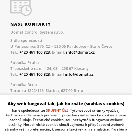
NAŠE KONTAKTY
Domat Control System s.r.o.
Sídlo společnosti
U Panasonicu 376, CZ – 530 06 Pardubice – Staré Čívice
Tel.:
+420 461 100 823
, E-mail:
info@domat.cz
Pobočka Praha
Třebízského nám. 424, CZ – 250 67 Klecany
Tel.:
+420 461 100 823
, E-mail
info@domat.cz
Pobočka Brno
Tuřanka 1222/115, Slatina, 627 00 Brno
Tel.:
+420 461 100 823
, E-mail
info@domat.cz
Aby web fungoval tak, jak ho znáte (souhlas s cookies)
Servisní linka pro námi realizované akce
Jsme společnosti ze
SKUPINY ČEZ
. Tyto webové stránky využívají
Po – Pá 8.30 – 17.00
technické a dle vašich preferencí případně i netechnické cookies a vaše
tel:
+420 733 421 878
, E-mail
servis@domat.cz
osobní údaje. Technické cookies jsou nezbytné k fungování webové
stránky. Netechnické cookies slouží zejména k přizpůsobení webové
Technická podpora:
stránky vašim preferencím, k personalizaci reklam a analytice. Pro sběr a