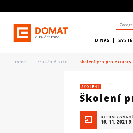
O NÁS
SYST
Home
|
Proběhlé akce
|
Školení pro projektanty
ŠKOLENÍ
Školení p
DATUM KONÁNÍ
16. 11. 2021 9