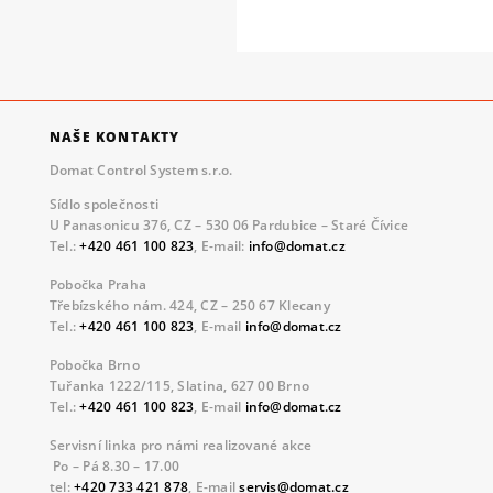
NAŠE KONTAKTY
Domat Control System s.r.o.
Sídlo společnosti
U Panasonicu 376, CZ – 530 06 Pardubice – Staré Čívice
Tel.:
+420 461 100 823
, E-mail:
info@domat.cz
Pobočka Praha
Třebízského nám. 424, CZ – 250 67 Klecany
Tel.:
+420 461 100 823
, E-mail
info@domat.cz
Pobočka Brno
Tuřanka 1222/115, Slatina, 627 00 Brno
Tel.:
+420 461 100 823
, E-mail
info@domat.cz
Servisní linka pro námi realizované akce
Po – Pá 8.30 – 17.00
tel:
+420 733 421 878
, E-mail
servis@domat.cz