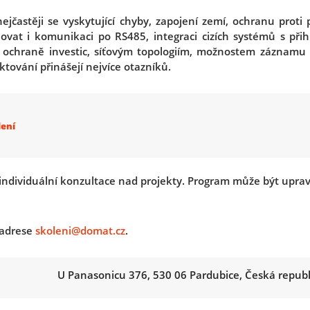
jčastěji se vyskytující chyby, zapojení zemí, ochranu proti 
vat i komunikaci po RS485, integraci cizích systémů s při
 ochraně investic, síťovým topologiím, možnostem záznamu d
ktování přinášejí nejvíce otazníků.
lení
individuální konzultace nad projekty. Program může být upr
 adrese
skoleni@domat.cz
.
U Panasonicu 376, 530 06 Pardubice, Česká repub