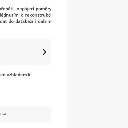
přepětí, napájecí poměry
hlédnutím k rekonstrukci
at do databází i dalším
aven vzhledem k
lika