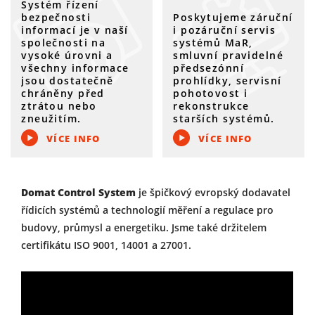
Systém řízení
bezpečnosti
Poskytujeme záruční
informací je v naší
i pozáruční servis
společnosti na
systémů MaR,
vysoké úrovni a
smluvní pravidelné
všechny informace
předsezónní
jsou dostatečně
prohlídky, servisní
chráněny před
pohotovost i
ztrátou nebo
rekonstrukce
zneužitím.
starších systémů.
VÍCE INFO
VÍCE INFO
Domat Control System
je špičkový evropský dodavatel
řídicích systémů a technologií měření a regulace pro
budovy, průmysl a energetiku. Jsme také držitelem
certifikátu ISO 9001, 14001 a 27001.