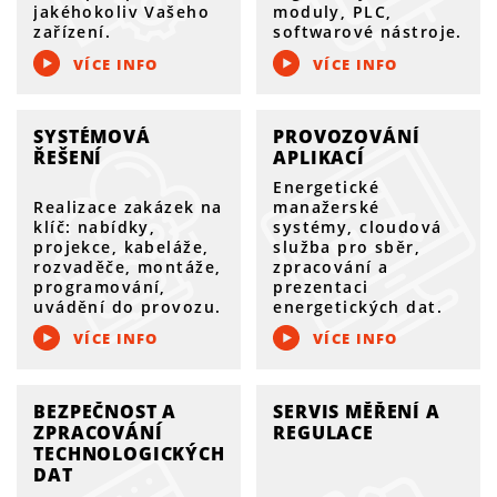
jakéhokoliv Vašeho
moduly, PLC,
zařízení.
softwarové nástroje.
VÍCE INFO
VÍCE INFO
SYSTÉMOVÁ
PROVOZOVÁNÍ
ŘEŠENÍ
APLIKACÍ
Energetické
Realizace zakázek na
manažerské
klíč: nabídky,
systémy, cloudová
projekce, kabeláže,
služba pro sběr,
rozvaděče, montáže,
zpracování a
programování,
prezentaci
uvádění do provozu.
energetických dat.
VÍCE INFO
VÍCE INFO
BEZPEČNOST A
SERVIS MĚŘENÍ A
ZPRACOVÁNÍ
REGULACE
TECHNOLOGICKÝCH
DAT