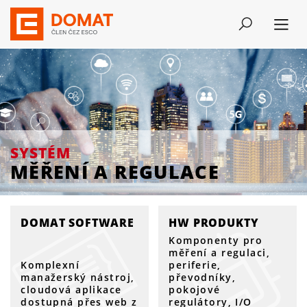
SYSTÉM
MĚŘENÍ A REGULACE
SYSTÉM
MĚŘENÍ A REGULACE
DOMAT SOFTWARE
HW PRODUKTY
Komponenty pro
měření a regulaci,
Komplexní
periferie,
manažerský nástroj,
převodníky,
cloudová aplikace
pokojové
dostupná přes web z
regulátory, I/O