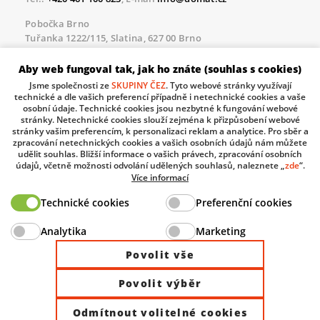
Pobočka Brno
Tuřanka 1222/115, Slatina, 627 00 Brno
Tel.:
+420 461 100 823
, E-mail
info@domat.cz
Aby web fungoval tak, jak ho znáte (souhlas s cookies)
Servisní linka pro námi realizované akce
Jsme společnosti ze
SKUPINY ČEZ
. Tyto webové stránky využívají
Po – Pá 8.30 – 17.00
technické a dle vašich preferencí případně i netechnické cookies a vaše
tel:
+420 733 421 878
, E-mail
servis@domat.cz
osobní údaje. Technické cookies jsou nezbytné k fungování webové
stránky. Netechnické cookies slouží zejména k přizpůsobení webové
Technická podpora:
stránky vašim preferencím, k personalizaci reklam a analytice. Pro sběr a
zpracování netechnických cookies a vašich osobních údajů nám můžete
Tel.:
+420 461 100 666
, WhatsApp:
+420 603 735 402
udělit souhlas. Bližší informace o vašich právech, zpracování osobních
údajů, včetně možnosti odvolání udělených souhlasů, naleznete „
zde
“.
Informace o zpracovávaných osobních údajích.
Více informací
Technické cookies
Preferenční cookies
The European Regional Development Fund and The
Analytika
Marketing
Ministry of Industry and Trade of the Czech Republic
support investment in your future.
Povolit vše
Povolit výběr
© 2026 Domat Control System s.r.o. |
All rights reserved |
Odmítnout volitelné cookies