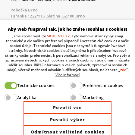
Pobočka Brno
Tuřanka 1222/115, Slatina, 627 00 Brno
Tel.:
+420 461 100 823
, E-mail
info@domat.cz
Aby web fungoval tak, jak ho znáte (souhlas s cookies)
Servisní linka pro námi realizované akce
Jsme společnosti ze
SKUPINY ČEZ
. Tyto webové stránky využívají
Po – Pá 8.30 – 17.00
technické a dle vašich preferencí případně i netechnické cookies a vaše
tel:
+420 733 421 878
, E-mail
servis@domat.cz
osobní údaje. Technické cookies jsou nezbytné k fungování webové
stránky. Netechnické cookies slouží zejména k přizpůsobení webové
Technická podpora:
stránky vašim preferencím, k personalizaci reklam a analytice. Pro sběr a
zpracování netechnických cookies a vašich osobních údajů nám můžete
Tel.:
+420 461 100 666
, WhatsApp:
+420 603 735 402
udělit souhlas. Bližší informace o vašich právech, zpracování osobních
údajů, včetně možnosti odvolání udělených souhlasů, naleznete „
zde
“.
Informace o zpracovávaných osobních údajích.
Více informací
Technické cookies
Preferenční cookies
The European Regional Development Fund and The
Analytika
Marketing
Ministry of Industry and Trade of the Czech Republic
support investment in your future.
Povolit vše
Povolit výběr
© 2026 Domat Control System s.r.o. |
All rights reserved |
Odmítnout volitelné cookies