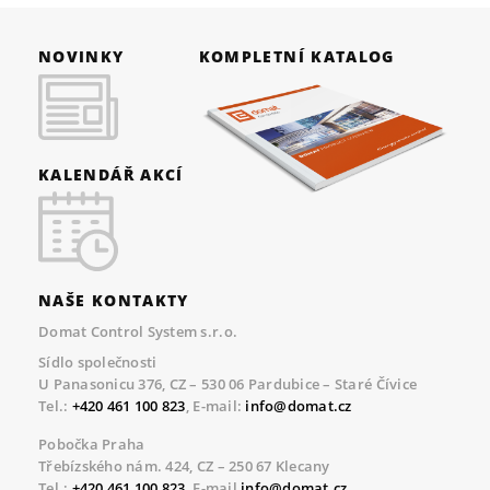
NOVINKY
KOMPLETNÍ KATALOG
KALENDÁŘ AKCÍ
NAŠE KONTAKTY
Domat Control System s.r.o.
Sídlo společnosti
U Panasonicu 376, CZ – 530 06 Pardubice – Staré Čívice
Tel.:
+420 461 100 823
, E-mail:
info@domat.cz
Pobočka Praha
Třebízského nám. 424, CZ – 250 67 Klecany
Tel.:
+420 461 100 823
, E-mail
info@domat.cz