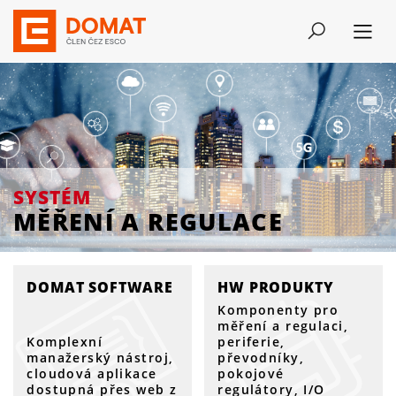
SYSTÉM
MĚŘENÍ A REGULACE
SYSTÉM
MĚŘENÍ A REGULACE
DOMAT SOFTWARE
HW PRODUKTY
Komponenty pro
měření a regulaci,
Komplexní
periferie,
manažerský nástroj,
převodníky,
cloudová aplikace
pokojové
dostupná přes web z
regulátory, I/O