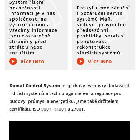
Systém řízení
bezpečnosti
Poskytujeme záruční
informací je v naší
i pozáruční servis
společnosti na
systémů MaR,
vysoké úrovni a
smluvní pravidelné
všechny informace
předsezónní
jsou dostatečně
prohlídky, servisní
chráněny před
pohotovost i
ztrátou nebo
rekonstrukce
zneužitím.
starších systémů.
VÍCE INFO
VÍCE INFO
Domat Control System
je špičkový evropský dodavatel
řídicích systémů a technologií měření a regulace pro
budovy, průmysl a energetiku. Jsme také držitelem
certifikátu ISO 9001, 14001 a 27001.