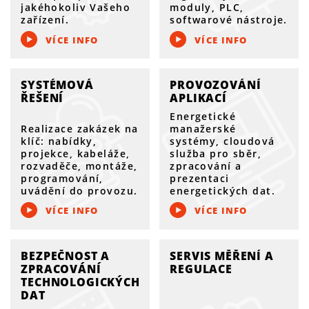
jakéhokoliv Vašeho
moduly, PLC,
zařízení.
softwarové nástroje.
VÍCE INFO
VÍCE INFO
SYSTÉMOVÁ
PROVOZOVÁNÍ
ŘEŠENÍ
APLIKACÍ
Energetické
Realizace zakázek na
manažerské
klíč: nabídky,
systémy, cloudová
projekce, kabeláže,
služba pro sběr,
rozvaděče, montáže,
zpracování a
programování,
prezentaci
uvádění do provozu.
energetických dat.
VÍCE INFO
VÍCE INFO
BEZPEČNOST A
SERVIS MĚŘENÍ A
ZPRACOVÁNÍ
REGULACE
TECHNOLOGICKÝCH
DAT