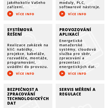
jakéhokoliv Vašeho
moduly, PLC,
zařízení.
softwarové nástroje.
VÍCE INFO
VÍCE INFO
SYSTÉMOVÁ
PROVOZOVÁNÍ
ŘEŠENÍ
APLIKACÍ
Energetické
Realizace zakázek na
manažerské
klíč: nabídky,
systémy, cloudová
projekce, kabeláže,
služba pro sběr,
rozvaděče, montáže,
zpracování a
programování,
prezentaci
uvádění do provozu.
energetických dat.
VÍCE INFO
VÍCE INFO
BEZPEČNOST A
SERVIS MĚŘENÍ A
ZPRACOVÁNÍ
REGULACE
TECHNOLOGICKÝCH
DAT