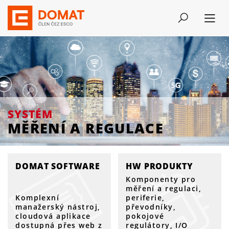
SYSTÉM
MĚŘENÍ A REGULACE
SYSTÉM
MĚŘENÍ A REGULACE
DOMAT SOFTWARE
HW PRODUKTY
Komponenty pro
měření a regulaci,
Komplexní
periferie,
manažerský nástroj,
převodníky,
cloudová aplikace
pokojové
dostupná přes web z
regulátory, I/O