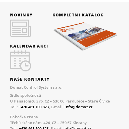
NOVINKY
KOMPLETNÍ KATALOG
KALENDÁŘ AKCÍ
NAŠE KONTAKTY
Domat Control System s.r.o.
Sídlo společnosti
U Panasonicu 376, CZ – 530 06 Pardubice – Staré Čívice
Tel.:
+420 461 100 823
, E-mail:
info@domat.cz
Pobočka Praha
Třebízského nám. 424, CZ – 250 67 Klecany
Tel.:
+420 461 100 823
, E-mail
info@domat.cz