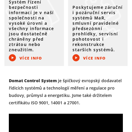
Systém řízení
bezpečnosti
Poskytujeme záruční
informací je v naší
i pozáruční servis
společnosti na
systémů MaR,
vysoké úrovni a
smluvní pravidelné
všechny informace
předsezónní
jsou dostatečně
prohlídky, servisní
chráněny před
pohotovost i
ztrátou nebo
rekonstrukce
zneužitím.
starších systémů.
VÍCE INFO
VÍCE INFO
Domat Control System
je špičkový evropský dodavatel
řídicích systémů a technologií měření a regulace pro
budovy, průmysl a energetiku. Jsme také držitelem
certifikátu ISO 9001, 14001 a 27001.