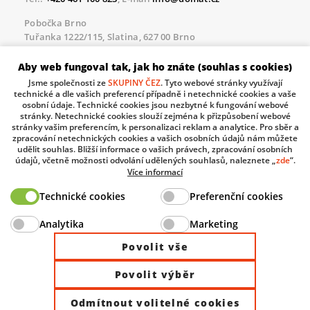
Pobočka Brno
Tuřanka 1222/115, Slatina, 627 00 Brno
Tel.:
+420 461 100 823
, E-mail
info@domat.cz
Aby web fungoval tak, jak ho znáte (souhlas s cookies)
Servisní linka pro námi realizované akce
Jsme společnosti ze
SKUPINY ČEZ
. Tyto webové stránky využívají
Po – Pá 8.30 – 17.00
technické a dle vašich preferencí případně i netechnické cookies a vaše
tel:
+420 733 421 878
, E-mail
servis@domat.cz
osobní údaje. Technické cookies jsou nezbytné k fungování webové
stránky. Netechnické cookies slouží zejména k přizpůsobení webové
Technická podpora:
stránky vašim preferencím, k personalizaci reklam a analytice. Pro sběr a
zpracování netechnických cookies a vašich osobních údajů nám můžete
Tel.:
+420 461 100 666
, WhatsApp:
+420 603 735 402
udělit souhlas. Bližší informace o vašich právech, zpracování osobních
údajů, včetně možnosti odvolání udělených souhlasů, naleznete „
zde
“.
Informace o zpracovávaných osobních údajích.
Více informací
Technické cookies
Preferenční cookies
The European Regional Development Fund and The
Analytika
Marketing
Ministry of Industry and Trade of the Czech Republic
support investment in your future.
Povolit vše
Povolit výběr
© 2026 Domat Control System s.r.o. |
All rights reserved |
Odmítnout volitelné cookies