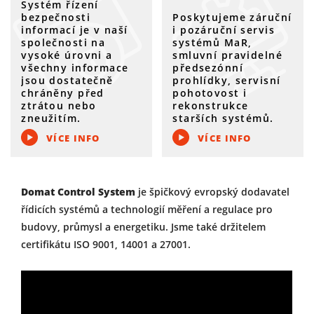
Systém řízení
bezpečnosti
Poskytujeme záruční
informací je v naší
i pozáruční servis
společnosti na
systémů MaR,
vysoké úrovni a
smluvní pravidelné
všechny informace
předsezónní
jsou dostatečně
prohlídky, servisní
chráněny před
pohotovost i
ztrátou nebo
rekonstrukce
zneužitím.
starších systémů.
VÍCE INFO
VÍCE INFO
Domat Control System
je špičkový evropský dodavatel
řídicích systémů a technologií měření a regulace pro
budovy, průmysl a energetiku. Jsme také držitelem
certifikátu ISO 9001, 14001 a 27001.