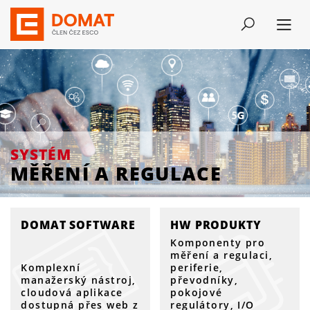
SYSTÉM
MĚŘENÍ A REGULACE
SYSTÉM
MĚŘENÍ A REGULACE
DOMAT SOFTWARE
HW PRODUKTY
Komponenty pro
měření a regulaci,
Komplexní
periferie,
manažerský nástroj,
převodníky,
cloudová aplikace
pokojové
dostupná přes web z
regulátory, I/O