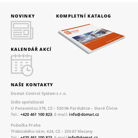
NOVINKY
KOMPLETNÍ KATALOG
KALENDÁŘ AKCÍ
NAŠE KONTAKTY
Domat Control System s.r.o.
Sídlo společnosti
U Panasonicu 376, CZ – 530 06 Pardubice – Staré Čívice
Tel.:
+420 461 100 823
, E-mail:
info@domat.cz
Pobočka Praha
Třebízského nám. 424, CZ – 250 67 Klecany
Tel.:
+420 461 100 823
, E-mail
info@domat.cz