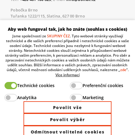
Pobočka Brno
Tuřanka 1222/115, Slatina, 627 00 Brno
Tel.:
+420 461 100 823
, E-mail
info@domat.cz
Aby web fungoval tak, jak ho znáte (souhlas s cookies)
Servisní linka pro námi realizované akce
Jsme společnosti ze
SKUPINY ČEZ
. Tyto webové stránky využívají
Po – Pá 8.30 – 17.00
technické a dle vašich preferencí případně i netechnické cookies a vaše
tel:
+420 733 421 878
, E-mail
servis@domat.cz
osobní údaje. Technické cookies jsou nezbytné k fungování webové
stránky. Netechnické cookies slouží zejména k přizpůsobení webové
Technická podpora:
stránky vašim preferencím, k personalizaci reklam a analytice. Pro sběr a
zpracování netechnických cookies a vašich osobních údajů nám můžete
Tel.:
+420 461 100 666
, WhatsApp:
+420 603 735 402
udělit souhlas. Bližší informace o vašich právech, zpracování osobních
údajů, včetně možnosti odvolání udělených souhlasů, naleznete „
zde
“.
Informace o zpracovávaných osobních údajích.
Více informací
Technické cookies
Preferenční cookies
The European Regional Development Fund and The
Analytika
Marketing
Ministry of Industry and Trade of the Czech Republic
support investment in your future.
Povolit vše
Povolit výběr
© 2026 Domat Control System s.r.o. |
All rights reserved |
Odmítnout volitelné cookies