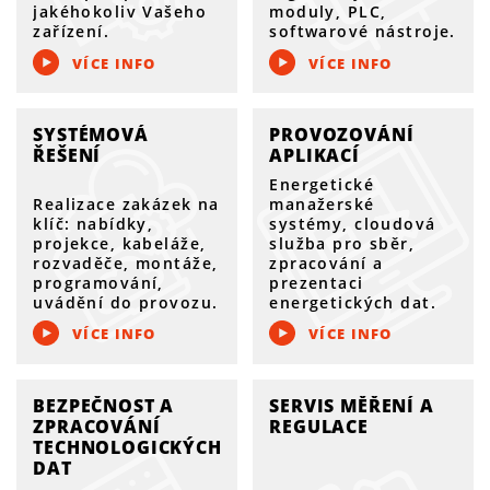
jakéhokoliv Vašeho
moduly, PLC,
zařízení.
softwarové nástroje.
VÍCE INFO
VÍCE INFO
SYSTÉMOVÁ
PROVOZOVÁNÍ
ŘEŠENÍ
APLIKACÍ
Energetické
Realizace zakázek na
manažerské
klíč: nabídky,
systémy, cloudová
projekce, kabeláže,
služba pro sběr,
rozvaděče, montáže,
zpracování a
programování,
prezentaci
uvádění do provozu.
energetických dat.
VÍCE INFO
VÍCE INFO
BEZPEČNOST A
SERVIS MĚŘENÍ A
ZPRACOVÁNÍ
REGULACE
TECHNOLOGICKÝCH
DAT