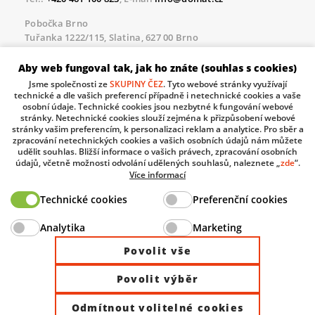
Pobočka Brno
Tuřanka 1222/115, Slatina, 627 00 Brno
Tel.:
+420 461 100 823
, E-mail
info@domat.cz
Aby web fungoval tak, jak ho znáte (souhlas s cookies)
Servisní linka pro námi realizované akce
Jsme společnosti ze
SKUPINY ČEZ
. Tyto webové stránky využívají
Po – Pá 8.30 – 17.00
technické a dle vašich preferencí případně i netechnické cookies a vaše
tel:
+420 733 421 878
, E-mail
servis@domat.cz
osobní údaje. Technické cookies jsou nezbytné k fungování webové
stránky. Netechnické cookies slouží zejména k přizpůsobení webové
Technická podpora:
stránky vašim preferencím, k personalizaci reklam a analytice. Pro sběr a
zpracování netechnických cookies a vašich osobních údajů nám můžete
Tel.:
+420 461 100 666
, WhatsApp:
+420 603 735 402
udělit souhlas. Bližší informace o vašich právech, zpracování osobních
údajů, včetně možnosti odvolání udělených souhlasů, naleznete „
zde
“.
Informace o zpracovávaných osobních údajích.
Více informací
Technické cookies
Preferenční cookies
The European Regional Development Fund and The
Analytika
Marketing
Ministry of Industry and Trade of the Czech Republic
support investment in your future.
Povolit vše
Povolit výběr
© 2026 Domat Control System s.r.o. |
All rights reserved |
Odmítnout volitelné cookies