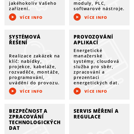
jakéhokoliv Vašeho
moduly, PLC,
zařízení.
softwarové nástroje.
VÍCE INFO
VÍCE INFO
SYSTÉMOVÁ
PROVOZOVÁNÍ
ŘEŠENÍ
APLIKACÍ
Energetické
Realizace zakázek na
manažerské
klíč: nabídky,
systémy, cloudová
projekce, kabeláže,
služba pro sběr,
rozvaděče, montáže,
zpracování a
programování,
prezentaci
uvádění do provozu.
energetických dat.
VÍCE INFO
VÍCE INFO
BEZPEČNOST A
SERVIS MĚŘENÍ A
ZPRACOVÁNÍ
REGULACE
TECHNOLOGICKÝCH
DAT