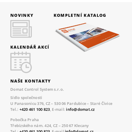
NOVINKY
KOMPLETNÍ KATALOG
KALENDÁŘ AKCÍ
NAŠE KONTAKTY
Domat Control System s.r.o.
Sídlo společnosti
U Panasonicu 376, CZ – 530 06 Pardubice – Staré Čívice
Tel.:
+420 461 100 823
, E-mail:
info@domat.cz
Pobočka Praha
Třebízského nám. 424, CZ – 250 67 Klecany
Tel.:
+420 461 100 823
, E-mail
info@domat.cz