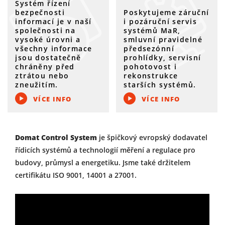
Systém řízení
bezpečnosti
Poskytujeme záruční
informací je v naší
i pozáruční servis
společnosti na
systémů MaR,
vysoké úrovni a
smluvní pravidelné
všechny informace
předsezónní
jsou dostatečně
prohlídky, servisní
chráněny před
pohotovost i
ztrátou nebo
rekonstrukce
zneužitím.
starších systémů.
VÍCE INFO
VÍCE INFO
Domat Control System
je špičkový evropský dodavatel
řídicích systémů a technologií měření a regulace pro
budovy, průmysl a energetiku. Jsme také držitelem
certifikátu ISO 9001, 14001 a 27001.