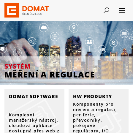
SYSTÉM
MĚŘENÍ A REGULACE
SYSTÉM
MĚŘENÍ A REGULACE
DOMAT SOFTWARE
HW PRODUKTY
Komponenty pro
měření a regulaci,
Komplexní
periferie,
manažerský nástroj,
převodníky,
cloudová aplikace
pokojové
dostupná přes web z
regulátory, I/O