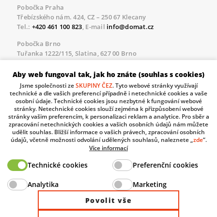
Pobočka Praha
Třebízského nám. 424, CZ – 250 67 Klecany
Tel.:
+420 461 100 823
, E-mail
info@domat.cz
Pobočka Brno
Tuřanka 1222/115, Slatina, 627 00 Brno
Tel.:
+420 461 100 823
, E-mail
info@domat.cz
Aby web fungoval tak, jak ho znáte (souhlas s cookies)
Servisní linka pro námi realizované akce
Jsme společnosti ze
SKUPINY ČEZ
. Tyto webové stránky využívají
Po – Pá 8.30 – 17.00
technické a dle vašich preferencí případně i netechnické cookies a vaše
tel:
+420 733 421 878
, E-mail
servis@domat.cz
osobní údaje. Technické cookies jsou nezbytné k fungování webové
stránky. Netechnické cookies slouží zejména k přizpůsobení webové
Technická podpora:
stránky vašim preferencím, k personalizaci reklam a analytice. Pro sběr a
zpracování netechnických cookies a vašich osobních údajů nám můžete
Tel.:
+420 461 100 666
, WhatsApp:
+420 603 735 402
udělit souhlas. Bližší informace o vašich právech, zpracování osobních
údajů, včetně možnosti odvolání udělených souhlasů, naleznete „
zde
“.
Informace o zpracovávaných osobních údajích.
Více informací
Technické cookies
Preferenční cookies
The European Regional Development Fund and The
Analytika
Marketing
Ministry of Industry and Trade of the Czech Republic
support investment in your future.
Povolit vše