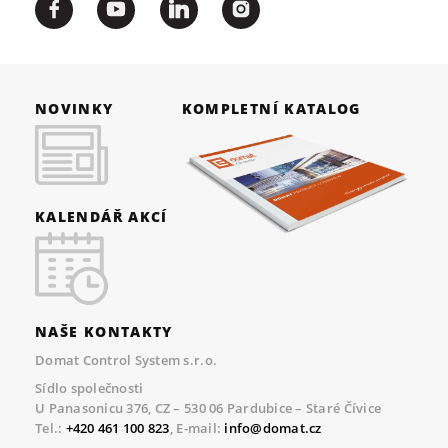
NOVINKY
KOMPLETNÍ KATALOG
KALENDÁŘ AKCÍ
NAŠE KONTAKTY
Domat Control System s.r.o.
Sídlo společnosti
U Panasonicu 376, CZ – 530 06 Pardubice – Staré Čívice
Tel.:
+420 461 100 823
, E-mail:
info@domat.cz