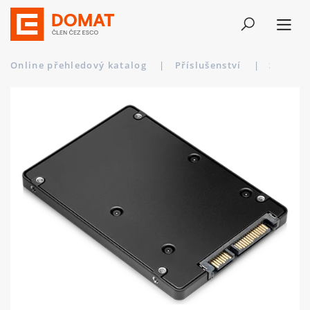
Online přehledový katalog
|
Příslušenství
|
SSD 32GB