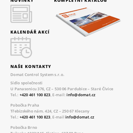
NOVINKY
KOMPLETNÍ KATALOG
KALENDÁŘ AKCÍ
NAŠE KONTAKTY
Domat Control System s.r.o.
Sídlo společnosti
U Panasonicu 376, CZ – 530 06 Pardubice – Staré Čívice
Tel.:
+420 461 100 823
, E-mail:
info@domat.cz
Pobočka Praha
Třebízského nám. 424, CZ – 250 67 Klecany
Tel.:
+420 461 100 823
, E-mail
info@domat.cz
Pobočka Brno