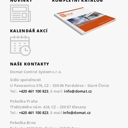
NOVINKY
KOMPLETNÍ KATALOG
KALENDÁŘ AKCÍ
NAŠE KONTAKTY
Domat Control System s.r.o.
Sídlo společnosti
U Panasonicu 376, CZ – 530 06 Pardubice – Staré Čívice
Tel.:
+420 461 100 823
, E-mail:
info@domat.cz
Pobočka Praha
Třebízského nám. 424, CZ – 250 67 Klecany
Tel.:
+420 461 100 823
, E-mail
info@domat.cz
Pobočka Brno