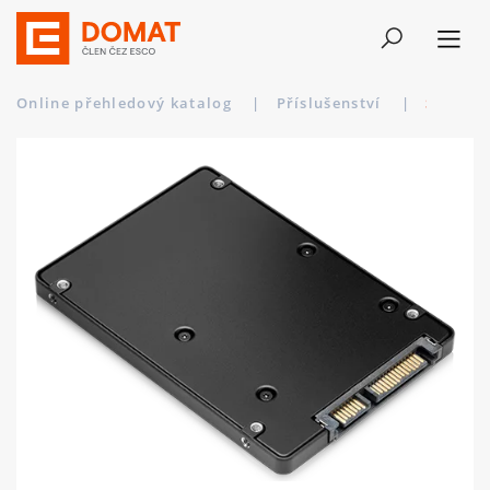
Online přehledový katalog
|
Příslušenství
|
SSD 120GB